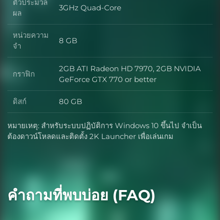
ตัวประมวล
3GHz Quad-Core
ตัวประมวลผล
ผล
หน่วยความ
8 GB
หน่วยความจำ
จำ
2GB ATI Radeon HD 7970, 2GB NVIDIA
กราฟิก
กราฟิก
GeForce GTX 770 or better
ดิสก์
80 GB
ดิสก์
หมายเหตุ: สำหรับระบบปฏิบัติการ Windows 10 ขึ้นไป จำเป็น
ต้องดาวน์โหลดและติดตั้ง 2K Launcher เพื่อเล่นเกม
คำถามที่พบบ่อย (FAQ)