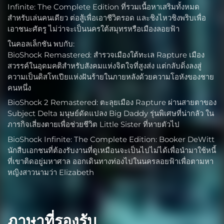
Infinite: The Complete Edition ที่รวมเนื้อหาเสริมทั้งหมด
สำหรับเล่นคนเดียว ต่อสู้เพื่อเอาชีวิตรอด และชิงไหวชิงพริบเพื่อ
เอาชนะศัตรู ไม่ว่าจะเป็นนครใต้สมุทรหรือเมืองลอยฟ้า
ในคอลเล็กชัน พบกับ:
BioShock Remastered: สำรวจเมืองใต้ทะเล Rapture เมือง
สวรรค์ในอุดมคติสำหรับสังคมแห่งจิตใจที่สูงส่ง แต่กลับดิ่งลงสู่
ความเป็นดิสโทเปียแห่งฝันร้ายในภายหลังด้วยความโอหังของชาย
คนหนึ่ง
BioShock 2 Remastered: ตะลุยเมือง Rapture ผ่านสายตาของ
Subject Delta มนุษย์ดัดแปลง Big Daddy รุ่นพิเศษที่น่ากลัว ใน
ภารกิจเสี่ยงตายเพื่อช่วยชีวิต Little Sister ที่หายตัวไป
BioShock Infinite: The Complete Edition: Booker DeWitt
นักสืบเอกชนที่ต้องรับงานที่ดูเหมือนจะเป็นไปไม่ได้เพื่อนำมาใช้หนี้
ที่เขาติดอยู่มหาศาล ออกเดินทางท่องไปในนครลอยฟ้าเพื่อตามหา
หญิงสาวนามว่า Elizabeth
ภาษาที่รองรับ