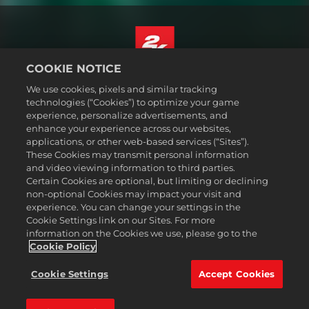
COOKIE NOTICE
ไทย
We use cookies, pixels and similar tracking
กฎหมาย
technologies (“Cookies”) to optimize your game
experience, personalize advertisements, and
นโยบายความเป็นส่วนตัว
enhance your experience across our websites,
นโยบายคุกกี้
applications, or other web-based services (“Sites”).
These Cookies may transmit personal information
ส่วนช่วยเหลือ
and video viewing information to third parties.
ห้ามขายหรือแบ่งปันข้อมูลส่วนบุคคลของฉัน
Certain Cookies are optional, but limiting or declining
Order Lookup & Refunds
non-optional Cookies may impact your visit and
experience. You can change your settings in the
2K Ad Partners
Cookie Settings link on our Sites. For more
information on the Cookies we use, please go to the
©2016-2026 Take-Two Interactive Software Inc. 2K, Firaxis Games,
Civilization, and their respective logos are trademarks of Take-Two
Cookie Policy
Interactive Software, Inc. All rights reserved.
เครื่องหมายการค้าทั้งหมดที่ปรากฏในที่นี้เป็นสินทรัพย์ของเจ้าของ
Cookie Settings
Accept Cookies
เครื่องหมายการค้านั้น ๆ