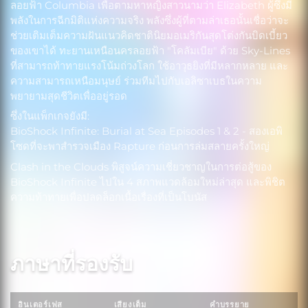
ลอยฟ้า Columbia เพื่อตามหาหญิงสาวนามว่า Elizabeth ผู้ซึ่งมี
พลังในการฉีกมิติแห่งความจริง พลังซึ่งผู้ที่ตามล่าเธอนั้นเชื่อว่าจะ
ช่วยเติมเต็มความฝันแนวคิดชาตินิยมอเมริกันสุดโต่งกันบิดเบี้ยว
ของเขาได้ ทะยานเหนือนครลอยฟ้า "โคลัมเบีย" ด้วย Sky-Lines
ที่สามารถท้าทายแรงโน้มถ่วงโลก ใช้อาวุธยิงที่มีหลากหลาย และ
ความสามารถเหนือมนุษย์ ร่วมทีมไปกับเอลิซาเบธในความ
พยายามสุดชีวิตเพื่ออยู่รอด
ซึ่งในแพ็กเกจยังมี:
BioShock Infinite: Burial at Sea Episodes 1 & 2 - สองเอพิ
โซดที่จะพาสำรวจเมือง Rapture ก่อนการล่มสลายครั้งใหญ่
Clash in the Clouds พิสูจน์ความเชี่ยวชาญในการต่อสู้ของ
BioShock Infinite ไปใน 4 สภาพแวดล้อมใหม่ล่าสุด และพิชิต
ความท้าทายเพื่อปลดล็อกเนื้อเรื่องที่เป็นโบนัส
ภาษาที่รองรับ
อินเตอร์เฟส
เสียงเต็ม
คำบรรยาย