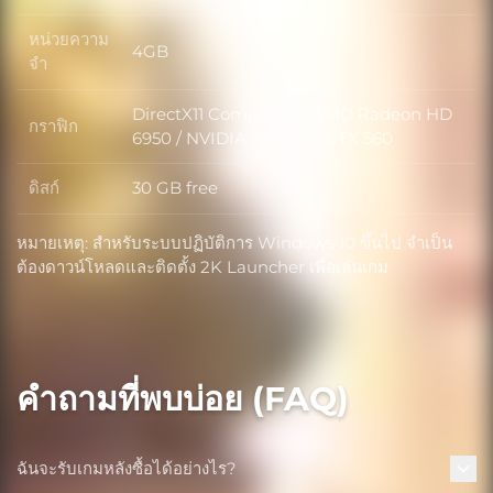
หน่วยความ
4GB
หน่วยความจำ
จำ
DirectX11 Compatible, AMD Radeon HD
กราฟิก
กราฟิก
6950 / NVIDIA GeForce GTX 560
ดิสก์
30 GB free
ดิสก์
หมายเหตุ: สำหรับระบบปฏิบัติการ Windows 10 ขึ้นไป จำเป็น
ต้องดาวน์โหลดและติดตั้ง 2K Launcher เพื่อเล่นเกม
คำถามที่พบบ่อย (FAQ)
ฉันจะรับเกมหลังซื้อได้อย่างไร?