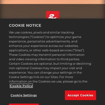
COOKIE NOTICE
ไทย
We use cookies, pixels and similar tracking
กฎหมาย
technologies (“Cookies”) to optimize your game
experience, personalize advertisements, and
นโยบายความเป็นส่วนตัว
enhance your experience across our websites,
นโยบายคุกกี้
applications, or other web-based services (“Sites”).
These Cookies may transmit personal information
ส่วนช่วยเหลือ
and video viewing information to third parties.
ห้ามขายหรือแบ่งปันข้อมูลส่วนบุคคลของฉัน
Certain Cookies are optional, but limiting or declining
Order Lookup & Refunds
non-optional Cookies may impact your visit and
experience. You can change your settings in the
2K Ad Partners
Cookie Settings link on our Sites. For more
information on the Cookies we use, please go to the
©2016-2026 Take-Two Interactive Software Inc. 2K, Firaxis Games,
Civilization, and their respective logos are trademarks of Take-Two
Cookie Policy
Interactive Software, Inc. All rights reserved.
เครื่องหมายการค้าทั้งหมดที่ปรากฏในที่นี้เป็นสินทรัพย์ของเจ้าของ
Cookie Settings
Accept Cookies
เครื่องหมายการค้านั้น ๆ