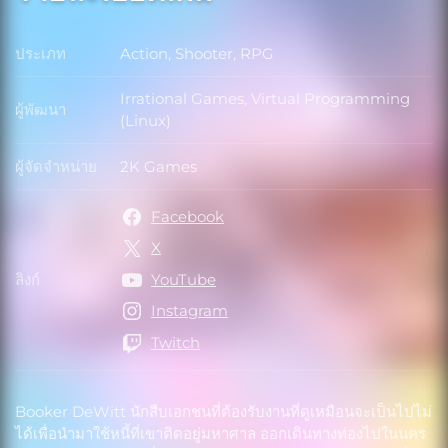
ประเภท
Action, Shooter, RPG
ประเภท
Irrational Games, Virtual Programming
ผู้พัฒนา
ผู้พัฒนา
(Linux)
ผู้จัดจำหน่าย
2K Games
ผู้จัดจำหน่าย
Facebook
X
ลิงก์
YouTube
ลิงก์
Instagram
Twitch
Booker DeWitt นักสืบเอกชนที่ต้องรับงานที่ดูเหมือนจะเป็นไปไม่
ได้เพื่อนำมาใช้หนี้ที่เขาติดอยู่มหาศาล ออกเดินทางท่องไปในนคร