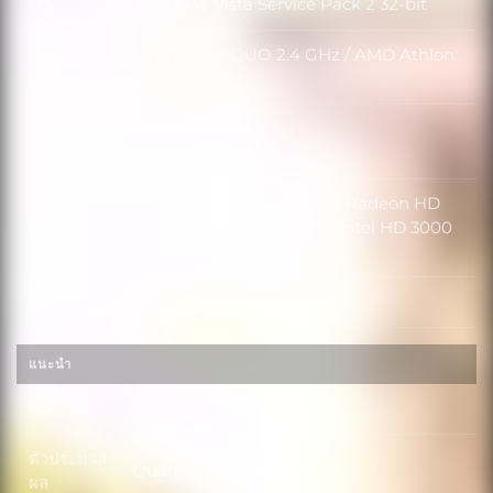
OS
Windows Vista Service Pack 2 32-bit
OS
ตัวประมวล
Intel Core 2 DUO 2.4 GHz / AMD Athlon
ตัวประมวลผล
ผล
X2 2.7 GHz
หน่วยความ
2GB
หน่วยความจำ
จำ
DirectX10 Compatible ATI Radeon HD
กราฟิก
3870 / NVIDIA 8800 GT / Intel HD 3000
กราฟิก
Integrated Graphics
ดิสก์
20 GB free
ดิสก์
แนะนำ
OS
Windows 7 SP1
OS
ตัวประมวล
Quad Core Processor
ตัวประมวลผล
ผล