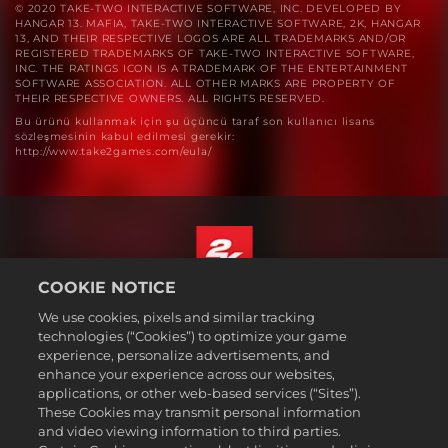
© 2020 TAKE-TWO INTERACTIVE SOFTWARE, INC. DEVELOPED BY
HANGAR 13. MAFIA, TAKE-TWO INTERACTIVE SOFTWARE, 2K, HANGAR
13, AND THEIR RESPECTIVE LOGOS ARE ALL TRADEMARKS AND/OR
REGISTERED TRADEMARKS OF TAKE-TWO INTERACTIVE SOFTWARE,
INC. THE RATINGS ICON IS A TRADEMARK OF THE ENTERTAINMENT
SOFTWARE ASSOCIATION. ALL OTHER MARKS ARE PROPERTY OF
THEIR RESPECTIVE OWNERS. ALL RIGHTS RESERVED.
Bu ürünü kullanmak için şu üçüncü taraf son kullanıcı lisans
sözleşmesinin kabul edilmesi gerekir:
http://www.take2games.com/eula/
COOKIE NOTICE
ไทย
We use cookies, pixels and similar tracking
กฎหมาย
technologies (“Cookies”) to optimize your game
experience, personalize advertisements, and
นโยบายความเป็นส่วนตัว
enhance your experience across our websites,
นโยบายคุกกี้
applications, or other web-based services (“Sites”).
These Cookies may transmit personal information
ส่วนช่วยเหลือ
and video viewing information to third parties.
ห้ามขายหรือแบ่งปันข้อมูลส่วนบุคคลของฉัน