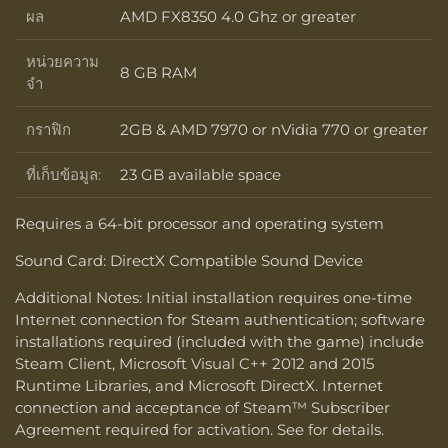
ตัวประมวลผล
ผล
AMD FX8350 4.0 Ghz or greater
หน่วยความ
8 GB RAM
หน่วยความจำ
จำ
กราฟิก
2GB & AMD 7970 or nVidia 770 or greater
กราฟิก
ที่เก็บข้อมูล:
23 GB available space
ที่เก็บข้อมูล:
Requires a 64-bit processor and operating system
Sound Card: DirectX Compatible Sound Device
Additional Notes: Initial installation requires one-time
Internet connection for Steam authentication; software
installations required (included with the game) include
Steam Client, Microsoft Visual C++ 2012 and 2015
Runtime Libraries, and Microsoft DirectX. Internet
connection and acceptance of Steam™ Subscriber
Agreement required for activation. See for details.