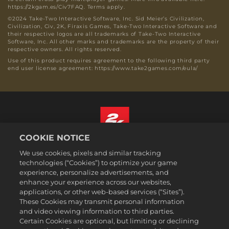
https://2kgam.es/Civ7FAQ. Terms apply.
©2024 Take-Two Interactive Software, Inc. Sid Meier’s Civilization,
Civilization, Civ, 2K, Firaxis Games, Take-Two Interactive Software and
their respective logos are all trademarks of Take-Two Interactive
Software, Inc. All other marks and trademarks are the property of their
respective owners. All rights reserved.
Use of this product requires agreement to the following third party
end user license agreement: https://www.take2games.com/eula/
COOKIE NOTICE
ไทย
We use cookies, pixels and similar tracking
กฎหมาย
technologies (“Cookies”) to optimize your game
experience, personalize advertisements, and
นโยบายความเป็นส่วนตัว
enhance your experience across our websites,
นโยบายคุกกี้
applications, or other web-based services (“Sites”).
These Cookies may transmit personal information
ส่วนช่วยเหลือ
and video viewing information to third parties.
ห้ามขายหรือแบ่งปันข้อมูลส่วนบุคคลของฉัน
Certain Cookies are optional, but limiting or declining