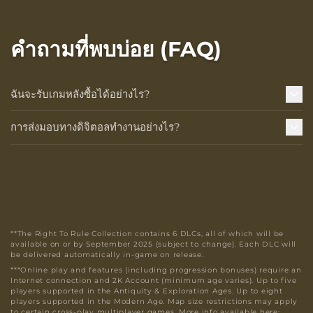
คำถามที่พบบ่อย (FAQ)
ฉันจะรับเกมหลังซื้อได้อย่างไร?
การส่งมอบทางดิจิตอลทำงานอย่างไร?
**The Right To Rule Collection contains 6 DLCs, all of which will be
available on or by September 2025 (subject to change). Each DLC will
be delivered automatically in-game on release.
***Online play and features (including progression bonuses) require an
Internet connection and 2K Account (minimum age varies). Up to five
players supported in the Antiquity & Exploration Ages. Up to eight
players supported in the Modern Age. Map size restrictions may apply
to certain cross-play multiplayer games. More info available here: