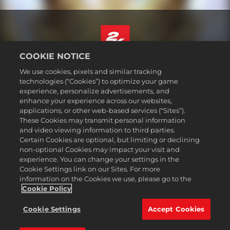
COOKIE NOTICE
ไทย
We use cookies, pixels and similar tracking
กฎหมาย
technologies (“Cookies”) to optimize your game
experience, personalize advertisements, and
นโยบายความเป็นส่วนตัว
enhance your experience across our websites,
นโยบายคุกกี้
applications, or other web-based services (“Sites”).
These Cookies may transmit personal information
ส่วนช่วยเหลือ
and video viewing information to third parties.
ห้ามขายหรือแบ่งปันข้อมูลส่วนบุคคลของฉัน
Certain Cookies are optional, but limiting or declining
Order Lookup & Refunds
non-optional Cookies may impact your visit and
experience. You can change your settings in the
2K Ad Partners
Cookie Settings link on our Sites. For more
information on the Cookies we use, please go to the
©2016-2026 Take-Two Interactive Software Inc. 2K, Firaxis Games,
Civilization, and their respective logos are trademarks of Take-Two
Cookie Policy
Interactive Software, Inc. All rights reserved.
เครื่องหมายการค้าทั้งหมดที่ปรากฏในที่นี้เป็นสินทรัพย์ของเจ้าของ
Cookie Settings
Accept Cookies
เครื่องหมายการค้านั้น ๆ