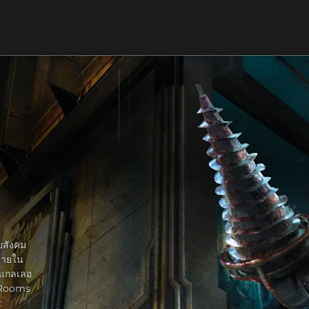
บสังคม
ร้ายใน
 แกลเลอ
 Rooms
: