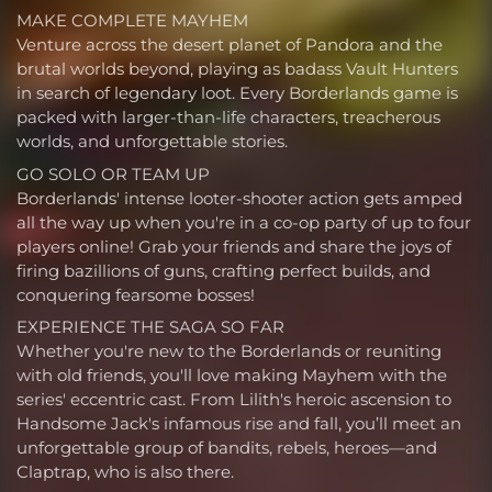
MAKE COMPLETE MAYHEM
Venture across the desert planet of Pandora and the
brutal worlds beyond, playing as badass Vault Hunters
in search of legendary loot. Every Borderlands game is
packed with larger-than-life characters, treacherous
worlds, and unforgettable stories.
GO SOLO OR TEAM UP
Borderlands' intense looter-shooter action gets amped
all the way up when you're in a co-op party of up to four
players online! Grab your friends and share the joys of
firing bazillions of guns, crafting perfect builds, and
conquering fearsome bosses!
EXPERIENCE THE SAGA SO FAR
Whether you're new to the Borderlands or reuniting
with old friends, you'll love making Mayhem with the
series' eccentric cast. From Lilith's heroic ascension to
Handsome Jack's infamous rise and fall, you’ll meet an
unforgettable group of bandits, rebels, heroes—and
Claptrap, who is also there.