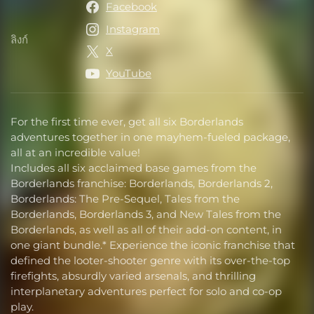
Facebook
Instagram
ลิงก์
ลิงก์
X
YouTube
For the first time ever, get all six Borderlands
adventures together in one mayhem-fueled package,
all at an incredible value!
Includes all six acclaimed base games from the
Borderlands franchise: Borderlands, Borderlands 2,
Borderlands: The Pre-Sequel, Tales from the
Borderlands, Borderlands 3, and New Tales from the
Borderlands, as well as all of their add-on content, in
one giant bundle.* Experience the iconic franchise that
defined the looter-shooter genre with its over-the-top
firefights, absurdly varied arsenals, and thrilling
interplanetary adventures perfect for solo and co-op
play.