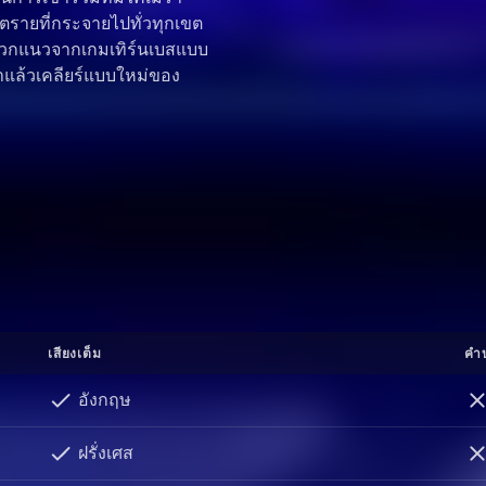
ันตรายที่กระจายไปทั่วทุกเขต
แหวกแนวจากเกมเทิร์นเบสแบบ
ฝ่าแล้วเคลียร์แบบใหม่ของ
เสียงเต็ม
คำ
อังกฤษ
อั
ฝรั่งเศส
ฝรั