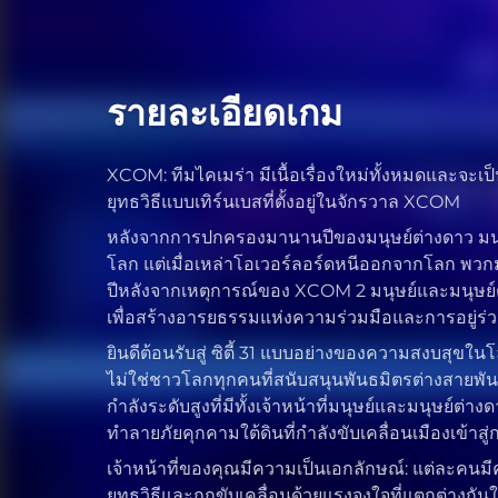
รายละเอียดเกม
XCOM: ทีมไคเมร่า มีเนื้อเรื่องใหม่ทั้งหมดและจะเป
ยุทธวิธีแบบเทิร์นเบสที่ตั้งอยู่ในจักรวาล XCOM
หลังจากการปกครองมานานปีของมนุษย์ต่างดาว มนุ
โลก แต่เมื่อเหล่าโอเวอร์ลอร์ดหนีออกจากโลก พวกมั
ปีหลังจากเหตุการณ์ของ XCOM 2 มนุษย์และมนุษย์
เพื่อสร้างอารยธรรมแห่งความร่วมมือและการอยู่ร่
ยินดีต้อนรับสู่ ซิตี้ 31 แบบอย่างของความสงบสุขใน
ไม่ใช่ชาวโลกทุกคนที่สนับสนุนพันธมิตรต่างสายพันธุ
กำลังระดับสูงที่มีทั้งเจ้าหน้าที่มนุษย์และมนุษย์ต่า
ทำลายภัยคุกคามใต้ดินที่กำลังขับเคลื่อนเมืองเข้าสู่ก
เจ้าหน้าที่ของคุณมีความเป็นเอกลักษณ์: แต่ละคน
ยุทธวิธีและถูกขับเคลื่อนด้วยแรงจูงใจที่แตกต่างกั