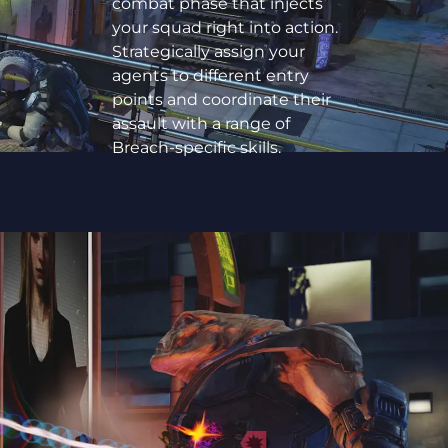
combat phase that injects
your squad right into action.
Strategically assign your
agents to different entry
points and coordinate their
assault with a range of
Breach-specific skills.