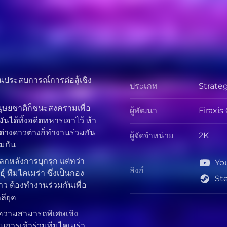
็นประสบการณ์การต่อสู้เชิง
ประเภท
Strate
ประเภท
ษยชาติก็ชนะสงครามเพื่อ
ผู้พัฒนา
Firaxi
ผู้พัฒนา
นได้ทิ้งอดีตทหารเอาไว้ ห้า
ต่างดาวต่างก็ทำงานร่วมกัน
ผู้จัดจำหน่าย
2K
ผู้จัดจำ
วมกัน
โลกหลังการบุกรุก แต่ทว่า
Yo
ลิงก์
์ ทีมไคเมร่า ซึ่งเป็นกอง
ลิงก์
St
งดาว ต้องทำงานร่วมกันเพื่อ
ลียุค
มีความสามารถพิเศษเชิง
นในการเข้าร่วมทีมไคเมร่า