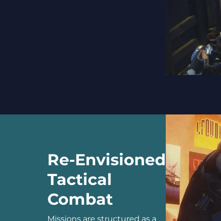
Re-Envisioned
Tactical
Combat
Missions are structured as a