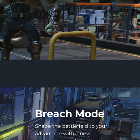
Breach Mode
Shape the battlefield to your
advantage with a new