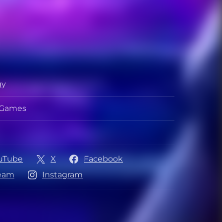
gy
s Games
หน่าย
uTube
X
Facebook
eam
Instagram