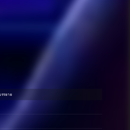
บรรยาย
งกฤษ
่งเศส