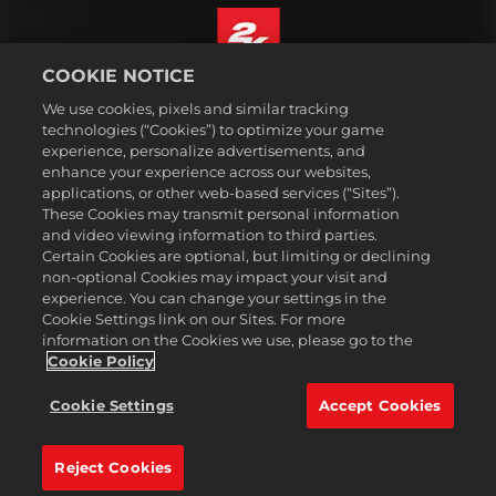
COOKIE NOTICE
ไทย
We use cookies, pixels and similar tracking
กฎหมาย
technologies (“Cookies”) to optimize your game
experience, personalize advertisements, and
นโยบายความเป็นส่วนตัว
enhance your experience across our websites,
นโยบายคุกกี้
applications, or other web-based services (“Sites”).
These Cookies may transmit personal information
ส่วนช่วยเหลือ
and video viewing information to third parties.
ห้ามขายหรือแบ่งปันข้อมูลส่วนบุคคลของฉัน
Certain Cookies are optional, but limiting or declining
Order Lookup & Refunds
non-optional Cookies may impact your visit and
experience. You can change your settings in the
2K Ad Partners
Cookie Settings link on our Sites. For more
information on the Cookies we use, please go to the
©2016-2026 Take-Two Interactive Software Inc. 2K, Firaxis Games,
Civilization, and their respective logos are trademarks of Take-Two
Cookie Policy
Interactive Software, Inc. All rights reserved.
เครื่องหมายการค้าทั้งหมดที่ปรากฏในที่นี้เป็นสินทรัพย์ของเจ้าของ
Cookie Settings
Accept Cookies
เครื่องหมายการค้านั้น ๆ
Reject Cookies