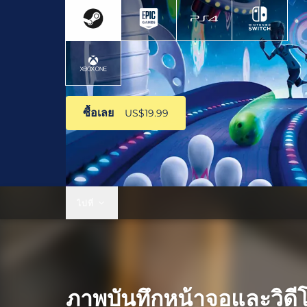
ซื้อเลย
US$19.99
ไปที่
ภาพบันทึกหน้าจอและวิดี