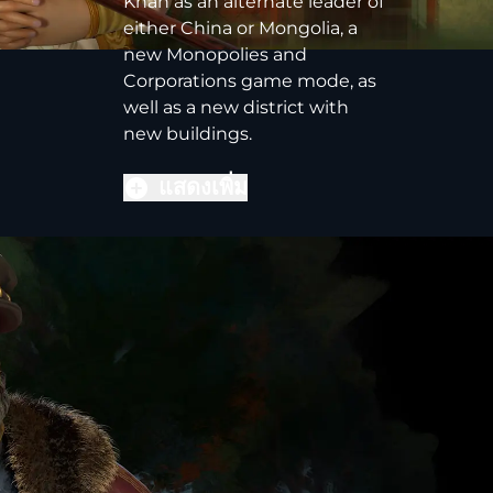
Khan as an alternate leader of
either China or Mongolia, a
new Monopolies and
Corporations game mode, as
well as a new district with
new buildings.
แสดงเพิ่ม