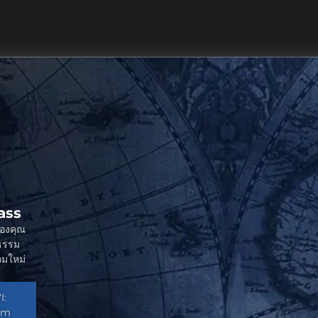
Pass
ของคุณ
ยธรรม
กมใหม่
I:
orm