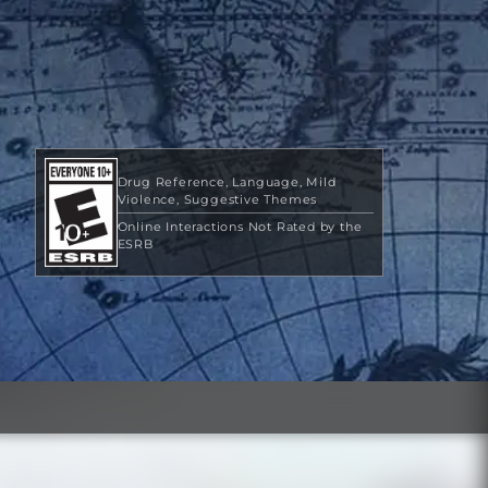
Drug Reference
Language
Mild
Violence
Suggestive Themes
Online Interactions Not Rated by the
ESRB
US$39.99