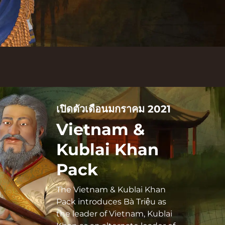
เปิดตัวเดือนมกราคม 2021
Vietnam &
Kublai Khan
Pack
The Vietnam & Kublai Khan
Pack introduces Bà Triệu as
the leader of Vietnam, Kublai