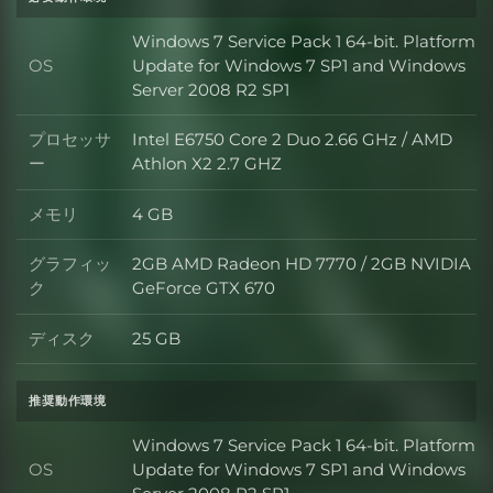
Windows 7 Service Pack 1 64-bit. Platform
OS
Update for Windows 7 SP1 and Windows
OS
Server 2008 R2 SP1
プロセッサ
Intel E6750 Core 2 Duo 2.66 GHz / AMD
プロセッサー
ー
Athlon X2 2.7 GHZ
メモリ
4 GB
メモリ
グラフィッ
2GB AMD Radeon HD 7770 / 2GB NVIDIA
グラフィック
ク
GeForce GTX 670
ディスク
25 GB
ディスク
推奨動作環境
Windows 7 Service Pack 1 64-bit. Platform
OS
Update for Windows 7 SP1 and Windows
OS