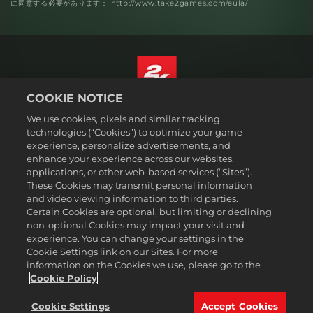
に同意する必要があります： http://www.take2games.com/eula/
COOKIE NOTICE
日本語
We use cookies, pixels and similar tracking
法務表記
technologies (“Cookies”) to optimize your game
experience, personalize advertisements, and
プライバシーポリシー
enhance your experience across our websites,
クッキーポリシー
applications, or other web-based services (“Sites”).
These Cookies may transmit personal information
サポート
and video viewing information to third parties.
個人情報を販売または共有しない
Certain Cookies are optional, but limiting or declining
注文の確認および返金
non-optional Cookies may impact your visit and
experience. You can change your settings in the
2K広告パートナー
Cookie Settings link on our Sites. For more
information on the Cookies we use, please go to the
©2016-2026 Take-Two Interactive Software Inc. 2K, Firaxis Games,
Civilization, and their respective logos are trademarks of Take-Two
Cookie Policy
Interactive Software, Inc. All rights reserved.
All trademark referenced herein are properties of their respective
Cookie Settings
Accept Cookies
owners.