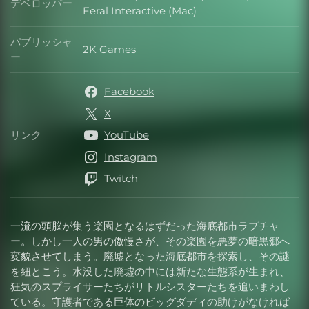
デベロッパー
デベロッパー
Feral Interactive (Mac)
パブリッシャ
2K Games
パブリッシャー
ー
Facebook
X
リンク
YouTube
リンク
Instagram
Twitch
一流の頭脳が集う楽園となるはずだった海底都市ラプチャ
ー。しかし一人の男の傲慢さが、その楽園を悪夢の暗黒郷へ
変貌させてしまう。廃墟となった海底都市を探索し、その謎
を紐とこう。水没した廃墟の中には新たな生態系が生まれ、
狂気のスプライサーたちがリトルシスターたちを追いまわし
ている。守護者である巨体のビッグダディの助けがなければ