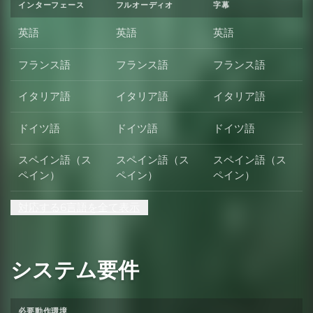
インターフェース
フルオーディオ
字幕
英語
英語
英語
フランス語
フランス語
フランス語
イタリア語
イタリア語
イタリア語
ドイツ語
ドイツ語
ドイツ語
スペイン語（ス
スペイン語（ス
スペイン語（ス
ペイン）
ペイン）
ペイン）
対応する6言語を全て表示
システム要件
必要動作環境