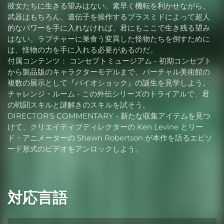
彼女たちに生きる望みはない。素早く機転を利かせながら、
武器はもちろん、遺伝子を操作するプラスミドによって超人
的なパワーを手に入れなければ、君にもここで生き残る望み
はない。ラプチャーに巣食う変異した怪物たちを倒すために
は、怪物の力を手に入れる必要があるのだ。
付属コンテンツ： コンセプトミュージアム - 初期コンセプト
から製品版のキャラクターモデルまで、バーチャル美術館の
複数の展示として『バイオショック』の誕生を見学しよう。
チャレンジ・ルーム - この外伝シリーズのトライアルで、君
の戦闘スキルと謎解きのスキルを試そう。
DIRECTOR'S COMMENTARY - 新たな収集アイテムを見つ
けて、クリエイティブディレクターの Ken Levine とリー
ド・アニメーターの Shawn Robertson が本作を語るエピソ
ード形式のビデオをアンロックしよう。
対応言語