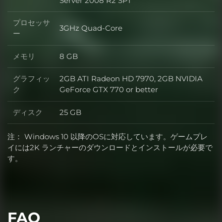
Server 2008 R2 SP1
プロセッサ
3GHz Quad-Core
プロセッサー
ー
メモリ
8 GB
メモリ
グラフィッ
2GB ATI Radeon HD 7970, 2GB NVIDIA
グラフィック
ク
GeForce GTX 770 or better
ディスク
25 GB
ディスク
注： Windows 10 以降のOSに対応しています。ゲームプレ
イには2K ランチャーのダウンロードとインストールが必要で
す。
FAQ