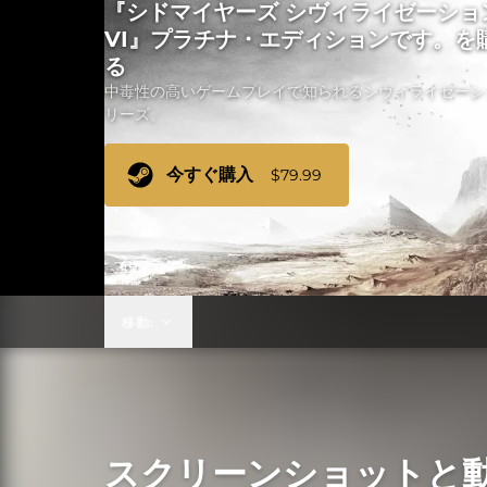
『シドマイヤーズ シヴィライゼーショ
VI』プラチナ・エディションです。を
る
中毒性の高いゲームプレイで知られるシヴィライゼーシ
リーズ。
今すぐ購入
$79.99
移動:
スクリーンショットと