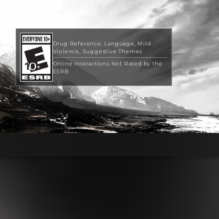
Drug Reference
Language
Mild
Violence
Suggestive Themes
Online Interactions Not Rated by the
ESRB
$79.99