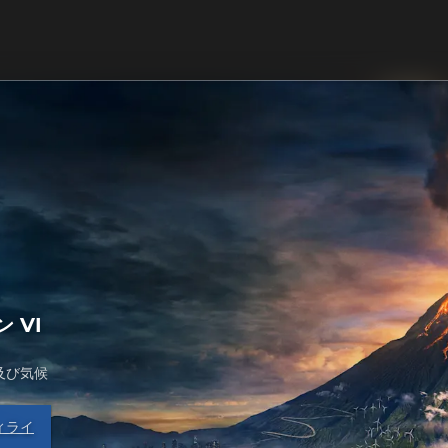
 VI
及び気候
ィライ