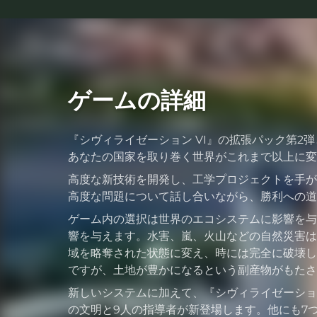
ゲームの詳細
『シヴィライゼーション VI』の拡張パック第2
あなたの国家を取り巻く世界がこれまで以上に変
高度な新技術を開発し、工学プロジェクトを手が
高度な問題について話し合いながら、勝利への道
ゲーム内の選択は世界のエコシステムに影響を与
響を与えます。水害、嵐、火山などの自然災害は
域を略奪された状態に変え、時には完全に破壊し
ですが、土地が豊かになるという副産物がもたさ
新しいシステムに加えて、『シヴィライゼーション
の文明と9人の指導者が新登場します。他にも7