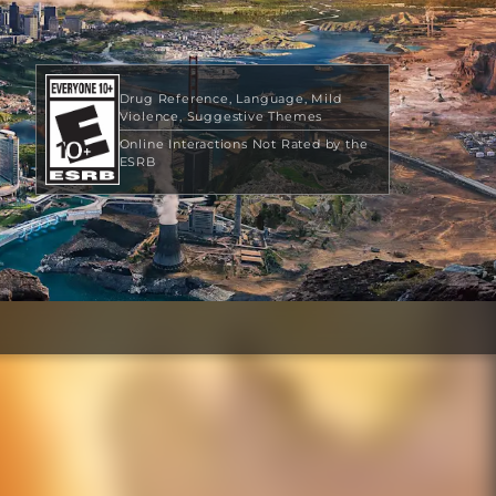
Drug Reference
Language
Mild
Violence
Suggestive Themes
Online Interactions Not Rated by the
ESRB
$39.99