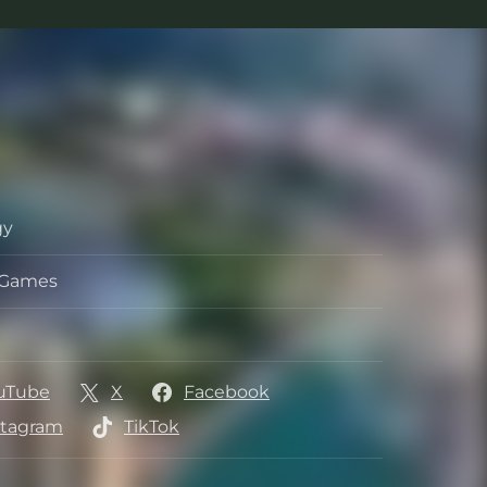
gy
ル
s Games
ッパー
ッシャー
uTube
X
Facebook
stagram
TikTok