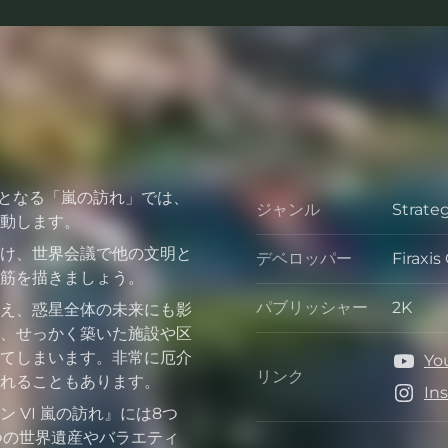
弾となる「嵐の訪れ」では、
ジャンル
Strate
ジャン
動します。
け、世界会議で他の文明と
デベロッパー
Firaxi
デベロ
筋を描きましょう。
パブリッシャー
2K
え、惑星全体の未来にも影
パブリ
、せっかく築いた施設や区
てしまいます。非常に厄介
Yo
リンク
れることもあります。
リンク
In
 VI 嵐の訪れ』には8つ
つの世界遺産やバラエティ