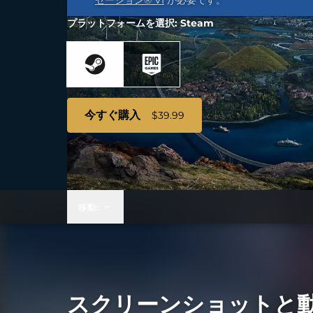
ゼーション® VI
が必要です。
プラットフォームを選択: Steam
今すぐ購入
$39.99
移動:
スクリーンショットと