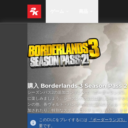
ゲーム
商品
購入 Borderlands 3 Season Pass 2
シーズンパス2の追加コンテンツで『ボーダーランズ3
に楽しみましょう。シーズンパス2には新しいモードや
ンの他、各ヴォルト・ハンター向けに第4のスキル・ツ
加されたり、特別なスタイルコスチュームも登場します
このDLCをプレイするには
『ボーダーランズ3』
要です。