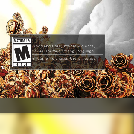
Blood and Gore
Intense Violence
Sexual Themes
Strong Language
In-Game Purchases
Users Interact