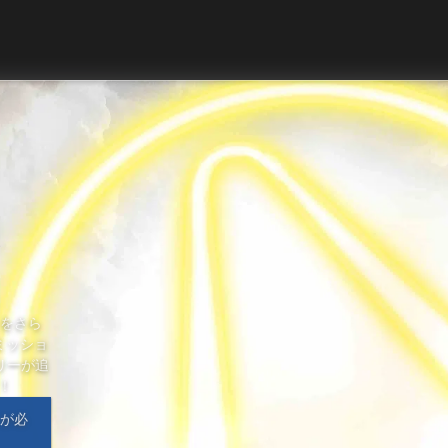
』をさら
ミッショ
リーが追
！
が必