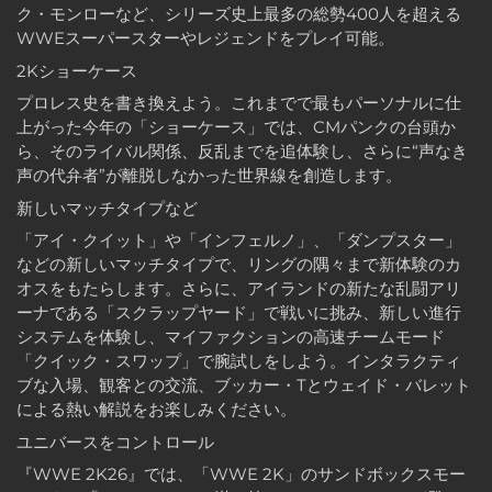
ク・モンローなど、シリーズ史上最多の総勢400人を超える
WWEスーパースターやレジェンドをプレイ可能。
2Kショーケース
プロレス史を書き換えよう。これまでで最もパーソナルに仕
上がった今年の「ショーケース」では、CMパンクの台頭か
ら、そのライバル関係、反乱までを追体験し、さらに“声なき
声の代弁者”が離脱しなかった世界線を創造します。
新しいマッチタイプなど
「アイ・クイット」や「インフェルノ」、「ダンプスター」
などの新しいマッチタイプで、リングの隅々まで新体験のカ
オスをもたらします。さらに、アイランドの新たな乱闘アリ
ーナである「スクラップヤード」で戦いに挑み、新しい進行
システムを体験し、マイファクションの高速チームモード
「クイック・スワップ」で腕試しをしよう。インタラクティ
ブな入場、観客との交流、ブッカー・Tとウェイド・バレット
による熱い解説をお楽しみください。
ユニバースをコントロール
『WWE 2K26』では、「WWE 2K」のサンドボックスモー