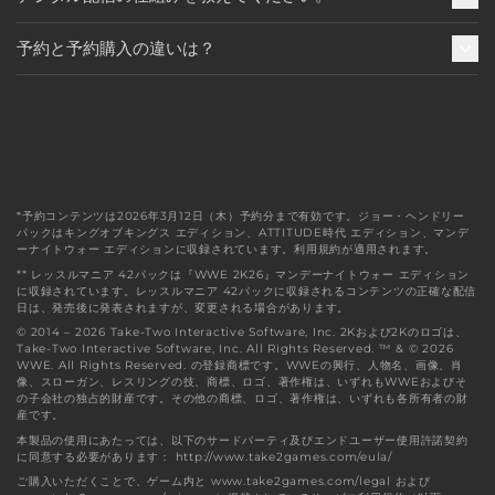
予約と予約購入の違いは？
*予約コンテンツは2026年3月12日（木）予約分まで有効です。ジョー・ヘンドリー
パックはキングオブキングス エディション、ATTITUDE時代 エディション、マンデ
ーナイトウォー エディションに収録されています。利用規約が適用されます。
** レッスルマニア 42パックは『WWE 2K26』マンデーナイトウォー エディション
に収録されています。レッスルマニア 42パックに収録されるコンテンツの正確な配信
日は、発売後に発表されますが、変更される場合があります。
© 2014 – 2026 Take-Two Interactive Software, Inc. 2Kおよび2Kのロゴは、
Take-Two Interactive Software, Inc. All Rights Reserved. ™ & © 2026
WWE. All Rights Reserved. の登録商標です。WWEの興行、人物名、画像、肖
像、スローガン、レスリングの技、商標、ロゴ、著作権は、いずれもWWEおよびそ
の子会社の独占的財産です。その他の商標、ロゴ、著作権は、いずれも各所有者の財
産です。
本製品の使用にあたっては、以下のサードパーティ及びエンドユーザー使用許諾契約
に同意する必要があります： http://www.take2games.com/eula/
ご購入いただくことで、ゲーム内と www.take2games.com/legal および