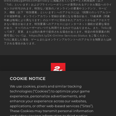
www.take2games.com/privacy に掲載されているサービス利用規約（以下
「ToS」といいます）およびプライバシーポリシーが適用されるデジタル製品へのライ
センスが付与されます。特別な／追加の／オンラインの要素やコンテンツ、サービ
ス、機能（以下「特別要素」といいます）へのアクセスには、1回限りのシリアルコー
ドや追加料金、オンラインアカウント登録が必要になる場合があり、13歳未満（対象
年齢は地域により異なります）のユーザーに登録されたアカウントからはアクセスで
きない場合があります。特別要素へのアクセスにはインターネット接続が必要な場合
があり、すべてのユーザーがいつでも利用できるわけではありません。また、ToSに従
って終了、変更、または別の条件で提供される場合があります。特定の特別要素の利
用可否については、https://bit.ly/2K-Online-Services-Status をご覧ください。
ToSに違反した場合、ゲームまたはオンラインアカウントへのアクセスを制限または終
了される場合があります。
COOKIE NOTICE
日本語
We use cookies, pixels and similar tracking
法務表記
technologies (“Cookies”) to optimize your game
experience, personalize advertisements, and
プライバシーポリシー
enhance your experience across our websites,
クッキーポリシー
applications, or other web-based services (“Sites”).
These Cookies may transmit personal information
サポート
and video viewing information to third parties.