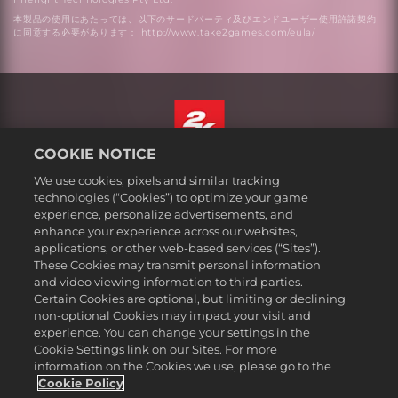
本製品の使用にあたっては、以下のサードパーティ及びエンドユーザー使用許諾契約
に同意する必要があります： http://www.take2games.com/eula/
COOKIE NOTICE
日本語
We use cookies, pixels and similar tracking
法務表記
technologies (“Cookies”) to optimize your game
experience, personalize advertisements, and
プライバシーポリシー
enhance your experience across our websites,
クッキーポリシー
applications, or other web-based services (“Sites”).
These Cookies may transmit personal information
サポート
and video viewing information to third parties.
個人情報を販売または共有しない
Certain Cookies are optional, but limiting or declining
注文の確認および返金
non-optional Cookies may impact your visit and
experience. You can change your settings in the
2K広告パートナー
Cookie Settings link on our Sites. For more
information on the Cookies we use, please go to the
©2016-2026 Take-Two Interactive Software Inc. 2K, Firaxis Games,
Civilization, and their respective logos are trademarks of Take-Two
Cookie Policy
Interactive Software, Inc. All rights reserved.