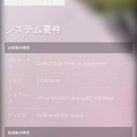
対応する6言語を全て表示
システム要件
必要動作環境
プロセッサ
Core 2 Duo 2GHz or equivalent
プロセッサー
ー
メモリ
3 GB RAM
メモリ
グラフィッ
ATI or NVIDIA card w/512 MB RAM
グラフィック
ク
ディスク
3 GB available space
ディスク
推奨動作環境