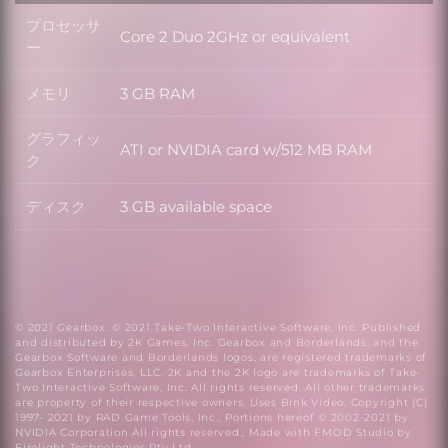
プロセッサ
Core 2 Duo 2GHz or equivalent
プロセッサー
ー
メモリ
3 GB RAM
メモリ
グラフィッ
ATI or NVIDIA card w/512 MB RAM
グラフィック
ク
ディスク
3 GB available space
ディスク
© 2021 Gearbox. © 2021 Take-Two Interactive Software, Inc. Published
and distributed by 2K Games, Inc. Gearbox and Borderlands, and the
Gearbox Software and Borderlands logos, are registered trademarks of
Gearbox Enterprises, LLC. 2K and the 2K logo are trademarks of Take-
Two Interactive Software, Inc. All rights reserved. All other trademarks
are property of their respective owners. Uses Bink Video. Copyright (C)
1997- 2021 by RAD Game Tools, Inc., Portions hereof © 2002-2021 by
NVIDIA Corporation All rights reserved., Made with FMOD Studio by
Firelight Technologies Pty Ltd.