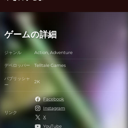
ゲームの詳細
ジャンル
Action, Adventure
ジャンル
デベロッパー
Telltale Games
デベロッパー
パブリッシャ
2K
パブリッシャー
ー
Facebook
Instagram
リンク
リンク
X
YouTube