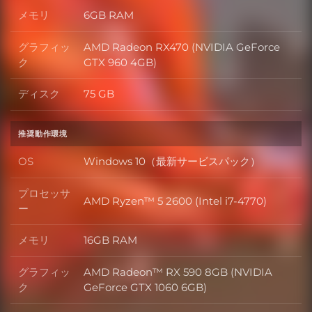
メモリ
6GB RAM
メモリ
グラフィッ
AMD Radeon RX470 (NVIDIA GeForce
グラフィック
ク
GTX 960 4GB)
ディスク
75 GB
ディスク
推奨動作環境
OS
Windows 10（最新サービスパック）
OS
プロセッサ
AMD Ryzen™ 5 2600 (Intel i7-4770)
プロセッサー
ー
メモリ
16GB RAM
メモリ
グラフィッ
AMD Radeon™ RX 590 8GB (NVIDIA
グラフィック
ク
GeForce GTX 1060 6GB)