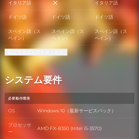
イタリア語
イタリア語
イタリア語
ドイツ語
ドイツ語
ドイツ語
スペイン語（ス
スペイン語（ス
スペイン語（ス
ペイン）
ペイン）
ペイン）
対応する12言語を全て表示
システム要件
必要動作環境
OS
Windows 10（最新サービスパック）
OS
プロセッサ
AMD FX-8350 (Intel i5-3570)
プロセッサー
ー