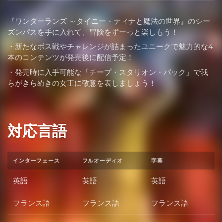
『ワンダーランズ ～タイニー・ティナと魔法の世界』のシー
ズンパスを手に入れて、冒険をずーっと楽しもう！
・新たなボス戦やチャレンジが詰まったユニークで魅力的な4
本のコンテンツが発売後に配信予定！
・発売時に入手可能な「チープ・スタリオン・パック」で我
らがきらめきの女王に敬意を表しましょう！
対応言語
インターフェース
フルオーディオ
字幕
英語
英語
英語
フランス語
フランス語
フランス語