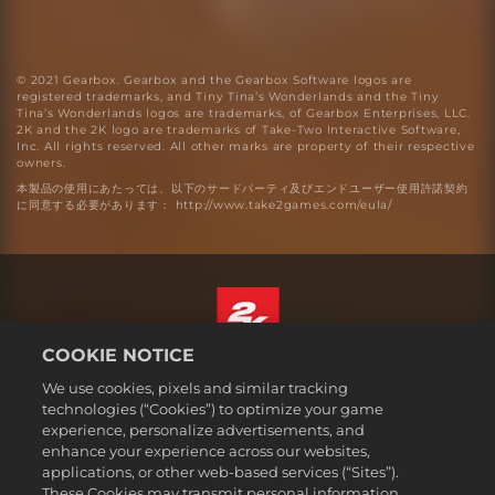
© 2021 Gearbox. Gearbox and the Gearbox Software logos are
registered trademarks, and Tiny Tina’s Wonderlands and the Tiny
Tina’s Wonderlands logos are trademarks, of Gearbox Enterprises, LLC.
2K and the 2K logo are trademarks of Take-Two Interactive Software,
Inc. All rights reserved. All other marks are property of their respective
owners.
本製品の使用にあたっては、以下のサードパーティ及びエンドユーザー使用許諾契約
に同意する必要があります： http://www.take2games.com/eula/
COOKIE NOTICE
日本語
We use cookies, pixels and similar tracking
法務表記
technologies (“Cookies”) to optimize your game
experience, personalize advertisements, and
プライバシーポリシー
enhance your experience across our websites,
クッキーポリシー
applications, or other web-based services (“Sites”).
These Cookies may transmit personal information
サポート