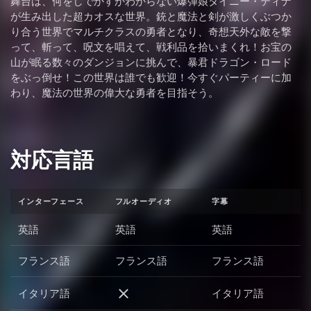
舞台は、何をしでかすかわからない爆弾娘タイニー・ティナ
が生み出した超カオスな世界。銃と魔法と剣が激しくぶつか
り合う世界でマルチクラスの勇者となり、奇想天外な敵を撃
って、斬って、呪文を唱えて、戦利品を拾いまくれ！お宝の
山が眠る数々のダンジョンに挑んで、暴君ドラゴン・ロード
をぶっ倒せ！この世界は誰でも歓迎！今すぐパーティーに加
わり、魔法の世界の偉大な勇者を目指そう。
対応言語
インターフェース
フルオーディオ
字幕
英語
英語
英語
フランス語
フランス語
フランス語
イタリア語
イタリア語
イタリア語