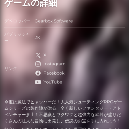
ゲームの詳細
デベロッパー
Gearbox Software
デベロッパー
パブリッシャ
2K
パブリッシャー
ー
X
Instagram
リンク
リンク
Facebook
YouTube
今度は魔法でヒャッハーだ！大人気シューティングRPGゲー
ムシリーズの製作陣が贈る、全く新しいファンタジー・アド
ベンチャー参上！不思議とワクワクと超強力な武器が盛りだ
くさんの壮大な冒険に出発し、伝説のお宝を手に入れよう！