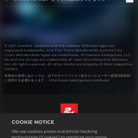
© 2021 Gearbox. Gearbox and the Gearbox Software logos are
registered trademarks, and Tiny Tina’s Wonderlands and the Tiny
Tina’s Wonderlands logos are trademarks, of Gearbox Enterprises, LLC.
2K and the 2K logo are trademarks of Take-Two Interactive Software,
Inc. All rights reserved. All other marks are property of their respective
owners.
本製品の使用にあたっては、以下のサードパーティ及びエンドユーザー使用許諾契約
に同意する必要があります： http://www.take2games.com/eula/
COOKIE NOTICE
日本語
We use cookies, pixels and similar tracking
法務表記
technologies (“Cookies”) to optimize your game