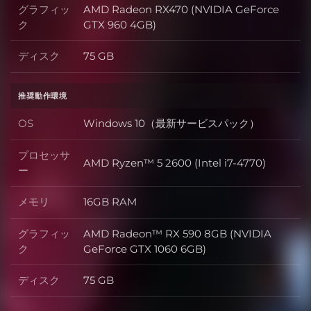
グラフィッ
AMD Radeon RX470 (NVIDIA GeForce
グラフィック
ク
GTX 960 4GB)
ディスク
75 GB
ディスク
推奨動作環境
OS
Windows 10（最新サービスパック）
OS
プロセッサ
AMD Ryzen™ 5 2600 (Intel i7-4770)
プロセッサー
ー
メモリ
16GB RAM
メモリ
グラフィッ
AMD Radeon™ RX 590 8GB (NVIDIA
グラフィック
ク
GeForce GTX 1060 6GB)
ディスク
75 GB
ディスク