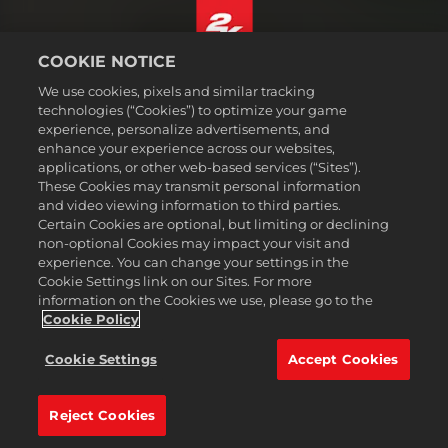
COOKIE NOTICE
日本語
We use cookies, pixels and similar tracking
法務表記
technologies (“Cookies”) to optimize your game
experience, personalize advertisements, and
プライバシーポリシー
enhance your experience across our websites,
クッキーポリシー
applications, or other web-based services (“Sites”).
These Cookies may transmit personal information
サポート
and video viewing information to third parties.
個人情報を販売または共有しない
Certain Cookies are optional, but limiting or declining
注文の確認および返金
non-optional Cookies may impact your visit and
experience. You can change your settings in the
2K広告パートナー
Cookie Settings link on our Sites. For more
information on the Cookies we use, please go to the
©2016-2026 Take-Two Interactive Software Inc. 2K, Firaxis Games,
Civilization, and their respective logos are trademarks of Take-Two
Cookie Policy
Interactive Software, Inc. All rights reserved.
All trademark referenced herein are properties of their respective
Cookie Settings
Accept Cookies
owners.
Reject Cookies