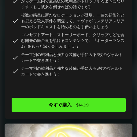
からゲーム内で最高級の戦利品がドロップするようになり
ます（もし彼女を倒せればの話ですが）
複数の惑星に新たなロケーションが登場。一連の超常的と
も思える殺人事件を調査して、エヴァがミステリアスリア
ーのポッドキャストを始めるのを手伝いましょう
コンセプトアート、ストーリーボード、クリップなどを含
む開発の舞台裏を覗けるコンテンツで、『ボーダーランズ
3』をもっと深く楽しみましょう
テーマ別の戦利品と強力な装備が手に入る3枚のヴォルト
カードで突き進もう！
テーマ別の戦利品と強力な装備が手に入る3枚のヴォルト
カードで突き進もう！
今すぐ購入
$14.99