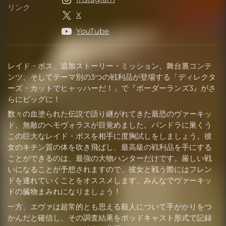
リンク
リンク
X
YouTube
レイド・ボス、追加ストーリー・ミッション、舞台裏コンテ
ンツ、そしてテーマ別の3つの戦利品が登場する「ディレクタ
ーズ・カットでヒャッハーだ！」で『ボーダーランズ3』がさ
らにビッグに！
数々の血塗られた伝説で語り継がれてきた最恐のヴァーキッ
ド、無敵のヘモヴォラスが目覚めました。パンドラに巣くう
この巨大なレイド・ボスを相手に度胸試しをしましょう。彼
女のキチン質の体を吹き飛ばし、最高級の戦利品を手にする
ことができるのは、最強の大物ハンターだけです。厳しい戦
いになることが予想されますので、彼女と戦う際にはフレン
ドを連れていくことをオススメします。みんなでヴァーキッ
ドの臓物まみれになりましょう！
一方、エヴァは超常的とも思える殺人について手がかりをつ
かんだと確信し、その調査結果をポッドキャスト形式で記録