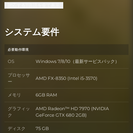
対応する11言語を全て表示
システム要件
必要動作環境
OS
Windows 7/8/10（最新サービスパック）
OS
プロセッサ
AMD FX-8350 (Intel i5-3570)
プロセッサー
ー
メモリ
6GB RAM
メモリ
グラフィッ
AMD Radeon™ HD 7970 (NVIDIA
グラフィック
ク
GeForce GTX 680 2GB)
ディスク
75 GB
ディスク