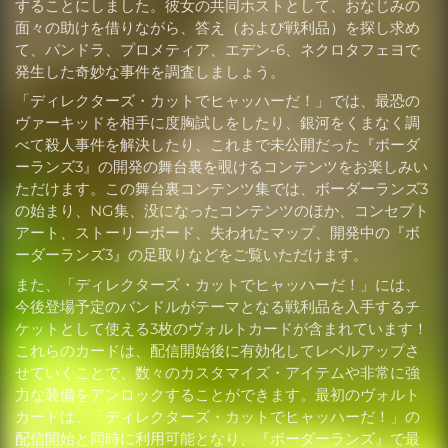
することにしました。彼女の共同ホストとして、おなじみの
面々の助けを借りながら、答え（および戦利品）を探し求め
て、パンドラ、プロメティア、エデン-6、ネクロタフェヨで
発生した奇妙な事件を調査しましょう。
「ディレクターズ・カットでヒャッハーだ！」では、最恐の
ヴァーキッドを相手に度胸試しをしたり、銀河をくまなく調
べて殺人事件を解決したり、これまで未公開だった『ボーダ
ーランズ3』の開発の舞台裏を覗けるコンテンツをお楽しみい
ただけます。この舞台裏コンテンツ集では、ボーダーランズ3
の始まり、NG集、没になったコンテンツのほか、コンセプト
アート、ストーリーボード、失われたマップ、開発中の『ボ
ーダーランズ3』の足取りなどをご覧いただけます。
また、「ディレクターズ・カットでヒャッハーだ！」には、
今後登場予定のバンドルがテーマとなる戦利品を入手するチ
ケットとして使える3枚のヴォルトカードが含まれています！
これらのカードは、配信開始後に有効化してレベルアップさ
せていくことで、数々のカスタマイズ・アイテムや非常に強
力な装備をアンロックすることができます。最初のヴォルト
カードは、「ディレクターズ・カットでヒャッハーだ！」の
配信開始と同時に利用可能となり、『ボーダーランズ』で最