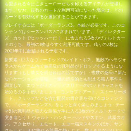
も愛される今は亡きヒーローたちを称えるアイテムが登場し
ます。なお、複数のカードが利用可能になった場合は、どの
カードを有効化するか選択することができます。
プレイするには『ボーダーランズ3』本編が必要です。このコ
ンテンツはシーズンパス2に含まれています。「ディレクター
ズ・カットでヒャッハーだ！」に含まれる3枚のヴォルトカー
ドのうち、最初の1枚は今すぐ利用可能です。残りの2枚は
2021年中に配信される予定です。
新要素 • 巨大なヴァーキッドのレイド・ボス、無敵のヘモヴォ
ラスからゲーム内で最高級の戦利品がドロップするようにな
ります（もし彼女を倒せればの話ですが） • 複数の惑星に新た
なロケーションが登場。一連の超常的とも思える殺人事件を
調査して、エヴァがミステリアスリアーのポッドキャストを
始めるのを手伝いましょう • コンセプトアート、ストーリーボ
ード、クリップなどを含む開発の舞台裏を覗けるコンテンツ
で、『ボーダーランズ3』をもっと深く楽しみましょう • テー
マ別の戦利品と強力な装備が手に入る3枚のヴォルトカードで
突き進もう！ ヴォルト・ハンター ヘッドやスキン、武器スキ
ン、アクセサリ、エモート、エコー端末スキンのほか、サン
クチュアリ IIIに飾れる部屋の飾りなど、数えきれないほどた