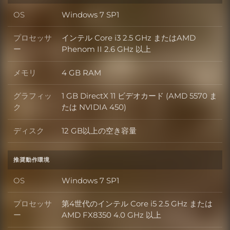
OS
Windows 7 SP1
OS
プロセッサ
インテル Core i3 2.5 GHz またはAMD
プロセッサー
ー
Phenom II 2.6 GHz 以上
メモリ
4 GB RAM
メモリ
グラフィッ
1 GB DirectX 11 ビデオカード (AMD 5570 ま
グラフィック
ク
たは NVIDIA 450)
ディスク
12 GB以上の空き容量
ディスク
推奨動作環境
OS
Windows 7 SP1
OS
プロセッサ
第4世代のインテル Core i5 2.5 GHz または
プロセッサー
ー
AMD FX8350 4.0 GHz 以上