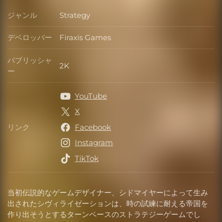
ジャンル
Strategy
ジャンル
デベロッパー
Firaxis Games
デベロッパー
パブリッシャ
2K
パブリッシャー
ー
YouTube
X
リンク
Facebook
リンク
Instagram
TikTok
当初伝説的なゲームデザイナー、シドマイヤーによって生み
出されたシヴィライゼーションは、時の試練に耐える帝国を
作り出そうとするターンベースのストラテジーゲームでし