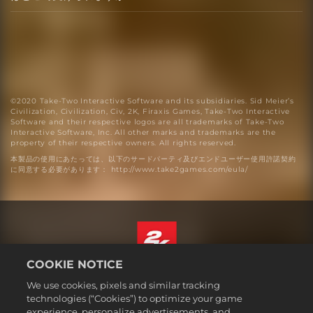
©2020 Take-Two Interactive Software and its subsidiaries. Sid Meier’s
Civilization, Civilization, Civ, 2K, Firaxis Games, Take-Two Interactive
Software and their respective logos are all trademarks of Take-Two
Interactive Software, Inc. All other marks and trademarks are the
property of their respective owners. All rights reserved.
本製品の使用にあたっては、以下のサードパーティ及びエンドユーザー使用許諾契約
に同意する必要があります： http://www.take2games.com/eula/
COOKIE NOTICE
日本語
We use cookies, pixels and similar tracking
法務表記
technologies (“Cookies”) to optimize your game
experience, personalize advertisements, and