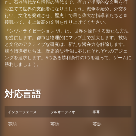
た。石器時代から情報の時代まで、有力で指導的な文明を打
ち立てて世界の支配者になりましょう。戦争を始め、外交を
行い、文化を発達させ、歴史上で最も偉大な指導者たちと直
接競って、史上最高の文明を作り上げてください。
『シヴィライゼーション VI』は、世界を操作する新たな方法
を提供します。都市は物理的にマップ上で拡大します。技術
と文化のアクティブな研究は、新たな潜在力を解除します。
競う指導者たちは、歴史的な特性に応じたそれぞれのアジェ
ンダを追求します。5つある勝利条件の1つを狙って、ゲームに
勝利しましょう。
対応言語
インターフェース
フルオーディオ
字幕
英語
英語
英語