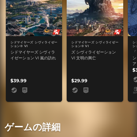
シドマイヤーズ シヴィライゼー
シドマイヤーズ シヴィライゼー
シ
ション® VI
ション® VI
シ
シドマイヤーズ シヴィラ
ズ シヴィライゼーション
「
イゼーション VI 嵐の訪れ
VI 文明の興亡
ン
ア
の
$
$39.99
$29.99
ゲームの詳細