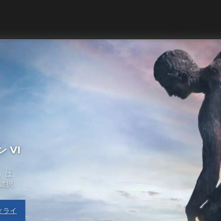
 VI
亡』は、
選択、
ィライ