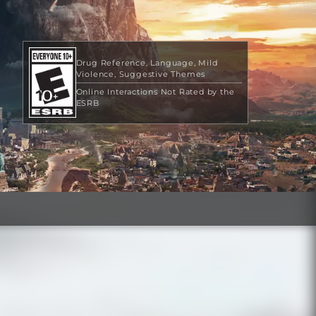
Drug Reference
Language
Mild
Violence
Suggestive Themes
Online Interactions Not Rated by the
ESRB
$29.99