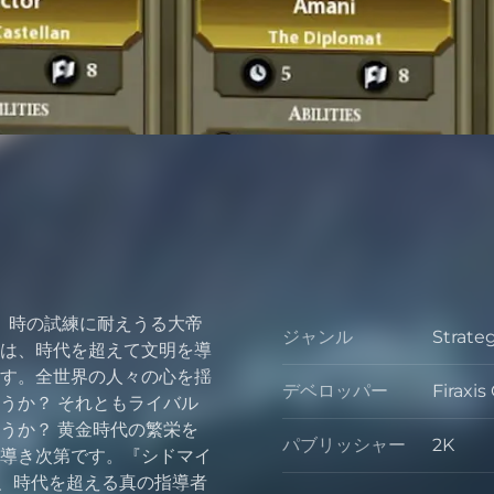
は、時の試練に耐えうる大帝
ジャンル
Strate
ジャン
は、時代を超えて文明を導
す。全世界の人々の心を揺
デベロッパー
Firaxi
デベロ
うか？ それともライバル
うか？ 黄金時代の繁栄を
パブリッシャー
2K
導き次第です。『シドマイ
パブリ
で、時代を超える真の指導者