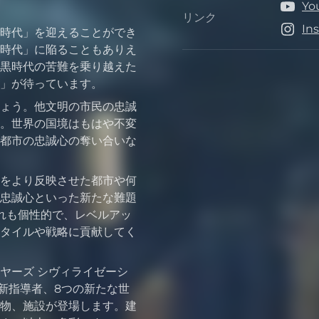
Yo
リンク
リンク
In
時代」を迎えることができ
時代」に陥ることもありえ
黒時代の苦難を乗り越えた
」が待っています。
ょう。他文明の市民の忠誠
。世界の国境はもはや不変
都市の忠誠心の奪い合いな
をより反映させた都市や何
忠誠心といった新たな難題
れも個性的で、レベルアッ
タイルや戦略に貢献してく
ヤーズ シヴィライゼーシ
の新指導者、8つの新たな世
物、施設が登場します。建