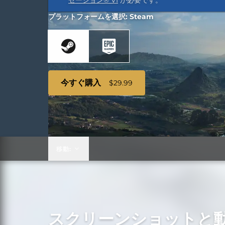
ゼーション® VI
が必要です。
プラットフォームを選択: Steam
今すぐ購入
$29.99
移動:
スクリーンショットと