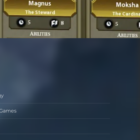
gy
ル
s Games
ッパー
ッシャー