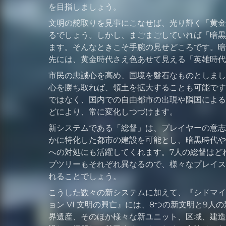
を目指しましょう。
文明の舵取りを見事にこなせば、光り輝く「黄金
るでしょう。しかし、まごまごしていれば「暗黒
ます。そんなときこそ手腕の見せどころです。暗
先には、黄金時代さえ色あせて見える「英雄時代
市民の忠誠心を高め、国境を磐石なものとしまし
心を勝ち取れば、領土を拡大することも可能です
ではなく、国内での自由都市の出現や隣国による
どにより、常に変化しつづけます。
新システムである「総督」は、プレイヤーの意志
かに特化した都市の建設を可能とし、暗黒時代や
への対処にも活躍してくれます。7人の総督はど
プツリーもそれぞれ異なるので、様々なプレイス
れることでしょう。
こうした数々の新システムに加えて、『シドマイ
ョン VI 文明の興亡』には、8つの新文明と9人
界遺産、そのほか様々な新ユニット、区域、建造