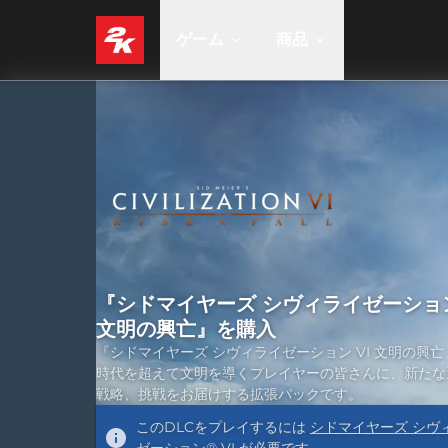
ゲーム
商品
『シドマイヤーズ シヴィライゼーション
文明の興亡』を購入
『シドマイヤーズ シヴィライゼーション VI 文明の興
時代を超えて文明を導くプレイヤーの皆さんに、新たな
戦略、挑戦をお届けする拡張パックです。
このDLCをプレイするには
シドマイヤーズ シヴ