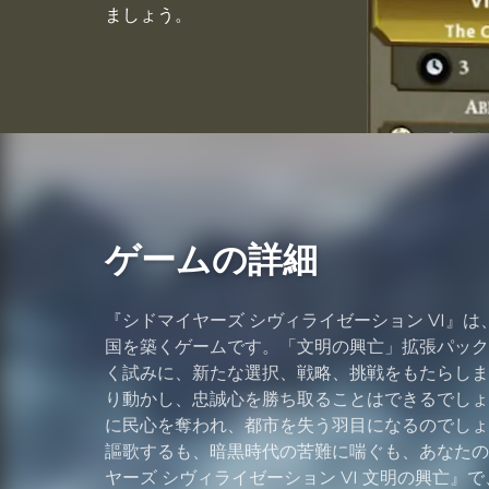
ましょう。
ゲームの詳細
『シドマイヤーズ シヴィライゼーション VI』
国を築くゲームです。「文明の興亡」拡張パック
く試みに、新たな選択、戦略、挑戦をもたらしま
り動かし、忠誠心を勝ち取ることはできるでしょ
に民心を奪われ、都市を失う羽目になるのでしょ
謳歌するも、暗黒時代の苦難に喘ぐも、あなたの
ヤーズ シヴィライゼーション VI 文明の興亡』