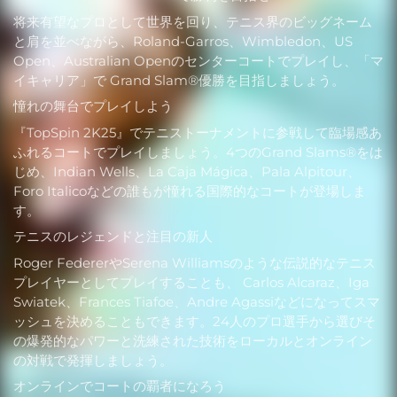
将来有望なプロとして世界を回り、テニス界のビッグネーム
と肩を並べながら、Roland-Garros、Wimbledon、US
Open、Australian Openのセンターコートでプレイし、「マ
イキャリア」で Grand Slam®優勝を目指しましょう。
憧れの舞台でプレイしよう
『TopSpin 2K25』でテニストーナメントに参戦して臨場感あ
ふれるコートでプレイしましょう。4つのGrand Slams®をは
じめ、Indian Wells、La Caja Mágica、Pala Alpitour、
Foro Italicoなどの誰もが憧れる国際的なコートが登場しま
す。
テニスのレジェンドと注目の新人
Roger FedererやSerena Williamsのような伝説的なテニス
プレイヤーとしてプレイすることも、 Carlos Alcaraz、Iga
Swiatek、Frances Tiafoe、Andre Agassiなどになってスマ
ッシュを決めることもできます。24人のプロ選手から選びそ
の爆発的なパワーと洗練された技術をローカルとオンライン
の対戦で発揮しましょう。
オンラインでコートの覇者になろう