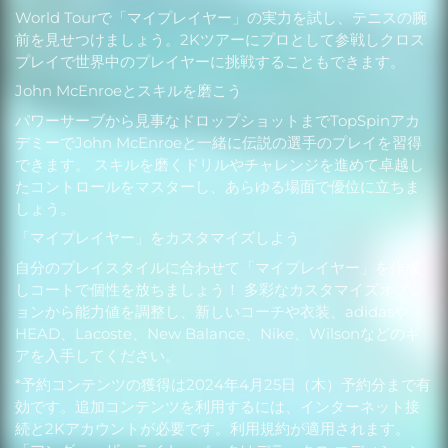
World Tourで「マイプレイヤー」の実力を試し、テニスの腕
前を見せつけましょう。2Kツアーにプロとして参戦しクロス
プレイで世界中のプレイヤーに挑戦することもできます。
John McEnroeとスキルを磨こう
パワーサーブから見事なドロップショットまでTopSpinアカ
デミーでJohn McEnroeと一緒に伝説の選手のプレイを習得
できます。 スキルを磨くドリルやチャレンジを進めて卓越し
たコントロールをマスターし、あらゆる場面で優位に立ちま
しょう。
「マイプレイヤー」をカスタマイズしよう
自分のプレイスタイルに合わせて「マイプレイヤー」を作成
しコートで個性を放ちましょう！ 多彩なカスタマイズオプシ
ョンから能力値を調整し、新しいコーチや衣装、adidasや
HEAD、Lacoste、New Balance、Nike、Wilsonなどのギ
アを入手してください。
*予約コンテンツの獲得は2024年4月25日（木）予約分まで有
効です。追加コンテンツを利用するには、インターネット接
続と2Kアカウントが必要です。利用規約が適用されます。