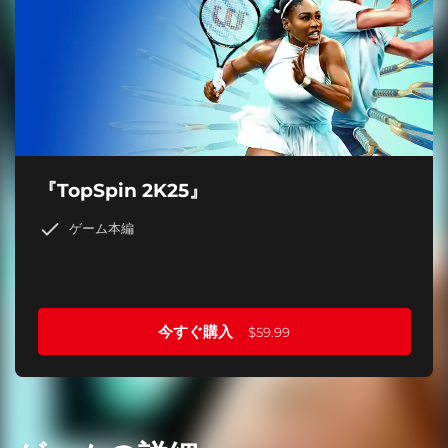
『TopSpin 2K25』
ゲーム本編
今すぐ購入
$59.99