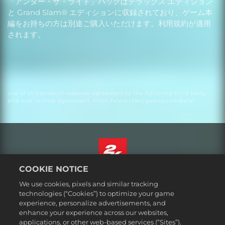
「アンダー・ザ・ライト」パックはデラックス エディション
と Grand Slam® エディションに収録されており、ゲーム本
編をお持ちの方は別途ご購入いただけます。利用規約が適用
されます。
Use of this product requires agreement to the following third party
end user license agreement: https://www.take2games.com/eula/
COOKIE NOTICE
日本語
We use cookies, pixels and similar tracking
法務表記
technologies (“Cookies”) to optimize your game
experience, personalize advertisements, and
プライバシーポリシー
enhance your experience across our websites,
クッキーポリシー
applications, or other web-based services (“Sites”).