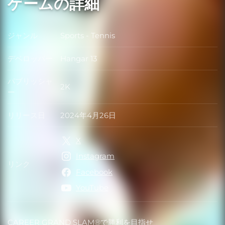
ゲームの詳細
ジャンル
Sports - Tennis
ジャンル
デベロッパー
Hangar 13
デベロッパー
パブリッシャ
2K
パブリッシャー
ー
リリース日
2024年4月26日
リリース日
X
Instagram
リンク
リンク
Facebook
YouTube
CAREER GRAND SLAM®で勝利を目指せ