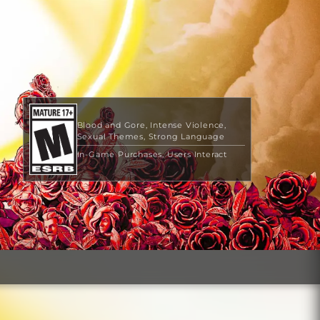
Blood and Gore
Intense Violence
Sexual Themes
Strong Language
In-Game Purchases
Users Interact
$69.99