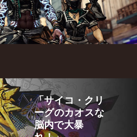
「サイコ・クリ
ーグのカオスな
脳内で大暴
れ！」