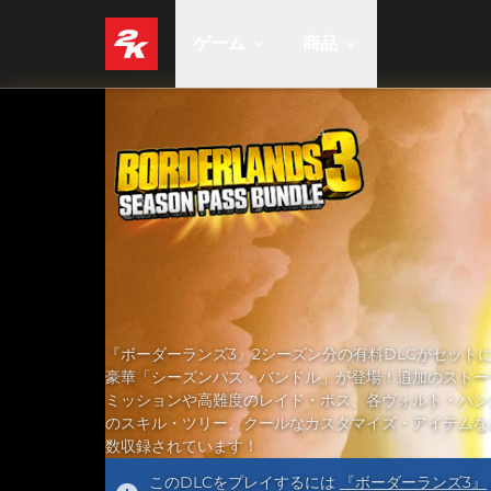
ゲーム
商品
『ボーダーランズ3』2シーズン分の有料DLCがセット
豪華「シーズンパス・バンドル」が登場！追加のストー
ミッションや高難度のレイド・ボス、各ヴォルト・ハン
のスキル・ツリー、クールなカスタマイズ・アイテムな
数収録されています！
このDLCをプレイするには
『ボーダーランズ3』