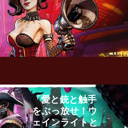
「愛と銃と触手
をぶっ放せ！ウ
ェインライトと