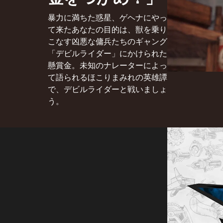
暴力に満ちた惑星、ゲヘナにやっ
て来たあなたの目的は、獣を乗り
こなす凶悪な傭兵たちのギャング
「デビルライダー」にかけられた
懸賞金。未知のナレーターによっ
て語られるほこりまみれの英雄譚
で、デビルライダーと戦いましょ
う。