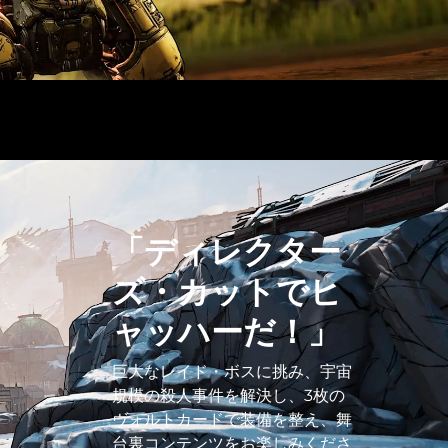
「ディレクター
ズ・カットでヒ
ャッハーだ！」
巨大なレイド・ボスに挑み、宇宙
規模の殺人事件を解決し、3枚の
ヴォルトカードで装備を整え、舞
台裏コンテンツをお楽しみくださ