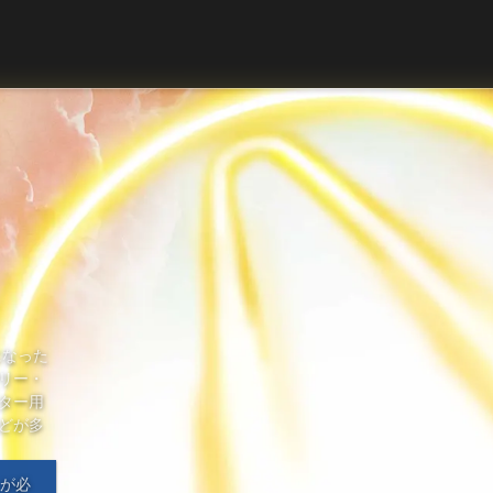
になった
リー・
ター用
どが多
が必