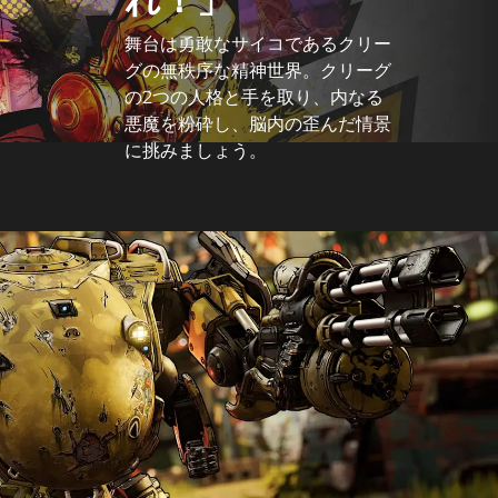
舞台は勇敢なサイコであるクリー
グの無秩序な精神世界。クリーグ
の2つの人格と手を取り、内なる
悪魔を粉砕し、脳内の歪んだ情景
に挑みましょう。