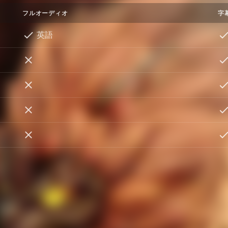
フルオーディオ
字
英語
フランス語
イタリア語
ドイツ語
Spanish (Spain)