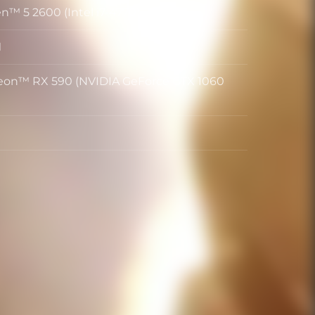
™ 5 2600 (Intel i7-4770)
ー
M
on™ RX 590 (NVIDIA GeForce GTX 1060
ク