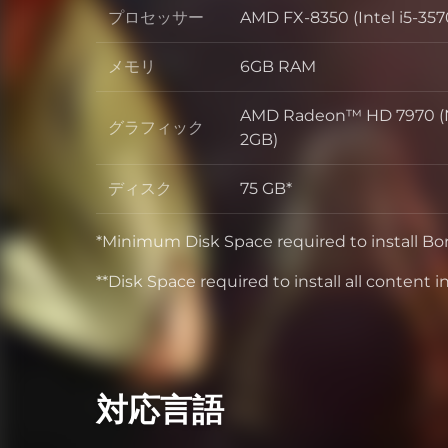
プロセッサー
AMD FX-8350 (Intel i5-357
プロセッサー
メモリ
6GB RAM
メモリ
AMD Radeon™ HD 7970 (N
グラフィック
グラフィック
2GB)
ディスク
75 GB*
ディスク
*Minimum Disk Space required to install Bo
**Disk Space required to install all content 
対応言語