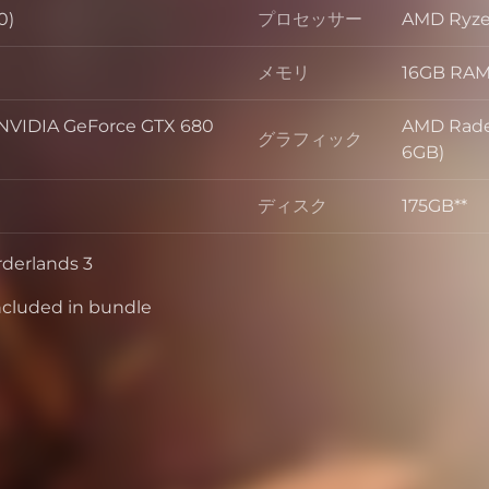
0)
プロセッサー
AMD Ryzen
プロセッサ
メモリ
16GB RA
メモリ
VIDIA GeForce GTX 680
AMD Rade
グラフィック
グラフィッ
6GB)
ディスク
175GB**
ディスク
rderlands 3
included in bundle