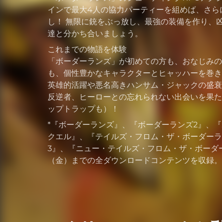
インで最大4人の協力パーティーを組めば、さら
し！ 無限に銃をぶっ放し、最強の装備を作り、
達と分かち合いましょう。
これまでの物語を体験
「ボーダーランズ」が初めての方も、おなじみの
も、個性豊かなキャラクターとヒャッハーを巻き
英雄的活躍や悪名高きハンサム・ジャックの盛衰
反逆者、ヒーローとの忘れられない出会いを果た
ップトラップも）！
*『ボーダーランズ』、『ボーダーランズ2』、『
クエル』、『テイルズ・フロム・ザ・ボーダーラ
3』、『ニュー・テイルズ・フロム・ザ・ボーダー
（金）までの全ダウンロードコンテンツを収録。