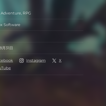
, Adventure, RPG
ル
x Software
ッパー
ッシャー
8月31日
ス日
cebook
Instagram
X
uTube