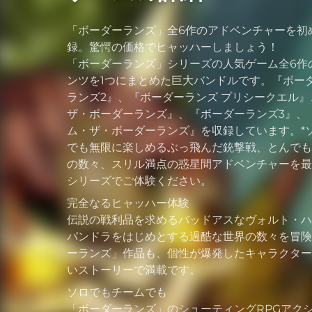
「ボーダーランズ」全6作のアドベンチャーを初
録。驚愕の価格でヒャッハーしましょう！
「ボーダーランズ」シリーズの人気ゲーム全6作
ンツを1つにまとめた巨大バンドルです。『ボー
ランズ2』、『ボーダーランズ プリシークエル
ザ・ボーダーランズ』、『ボーダーランズ3』、
ム・ザ・ボーダーランズ』を収録しています。*
でも無限に楽しめるぶっ飛んだ銃撃戦、とんでも
の数々、スリル満点の惑星間アドベンチャーを最
シリーズでご体験ください。
完全なるヒャッハー体験
伝説の戦利品を求めるバッドアスなヴォルト・ハ
パンドラをはじめとする過酷な世界の数々を冒険
ーランズ」作品も、個性が爆発したキャラクター
いストーリーで満載です。
ソロでもチームでも
「ボーダーランズ」のシューティングRPGアク