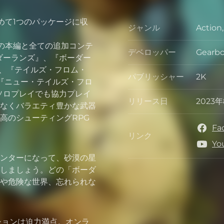
めて1つのパッケージに収
ジャンル
Action
ジャン
の本編と全ての追加コンテ
デベロッパー
Gearbo
デベロ
ダーランズ』、『ボーダー
』、『テイルズ・フロム・
パブリッシャー
2K
『ニュー・テイルズ・フロ
パブリ
ソロプレイでも協力プレイ
リリース日
2023年
なくバラエティ豊かな武器
リリー
高のシューティングRPG
Fa
リンク
リンク
Yo
ンターになって、砂漠の星
しましょう。どの「ボーダ
や危険な世界、忘れられな
ションは迫力満点。オンラ