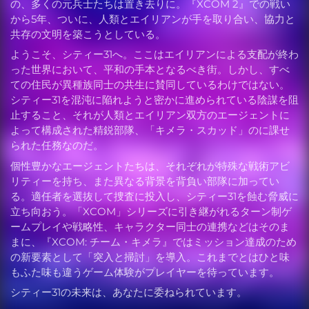
の、多くの元兵士たちは置き去りに。『XCOM 2』での戦い
から5年、ついに、人類とエイリアンが手を取り合い、協力と
共存の文明を築こうとしている。
ようこそ、シティー31へ。ここはエイリアンによる支配が終わ
った世界において、平和の手本となるべき街。しかし、すべ
ての住民が異種族同士の共生に賛同しているわけではない。
シティー31を混沌に陥れようと密かに進められている陰謀を阻
止すること、それが人類とエイリアン双方のエージェントに
よって構成された精鋭部隊、「キメラ・スカッド」のに課せ
られた任務なのだ。
個性豊かなエージェントたちは、それぞれが特殊な戦術アビ
リティーを持ち、また異なる背景を背負い部隊に加ってい
る。適任者を選抜して捜査に投入し、シティー31を蝕む脅威に
立ち向おう。「XCOM」シリーズに引き継がれるターン制ゲ
ームプレイや戦略性、キャラクター同士の連携などはそのま
まに、『XCOM: チーム・キメラ』ではミッション達成のため
の新要素として「突入と掃討」を導入。これまでとはひと味
もふた味も違うゲーム体験がプレイヤーを待っています。
シティー31の未来は、あなたに委ねられています。