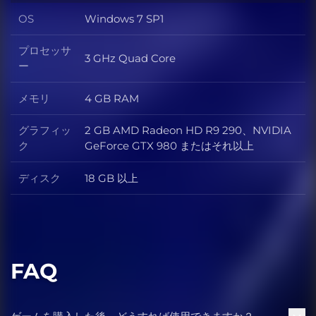
OS
Windows 7 SP1
OS
プロセッサ
3 GHz Quad Core
プロセッサー
ー
メモリ
4 GB RAM
メモリ
グラフィッ
2 GB AMD Radeon HD R9 290、NVIDIA
グラフィック
ク
GeForce GTX 980 またはそれ以上
ディスク
18 GB 以上
ディスク
FAQ