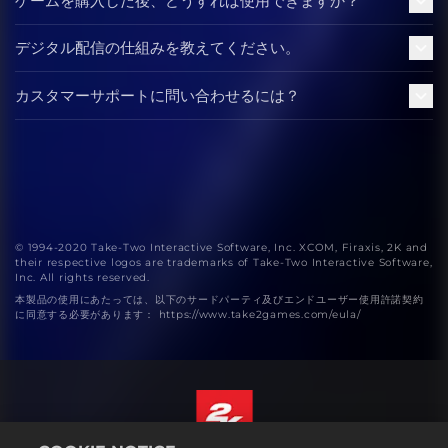
ゲームを購入した後、どうすれば使用できますか？
デジタル配信の仕組みを教えてください。
カスタマーサポートに問い合わせるには？
© 1994-2020 Take-Two Interactive Software, Inc. XCOM, Firaxis, 2K and
their respective logos are trademarks of Take-Two Interactive Software,
Inc. All rights reserved.
本製品の使用にあたっては、以下のサードパーティ及びエンドユーザー使用許諾契約
に同意する必要があります： https://www.take2games.com/eula/