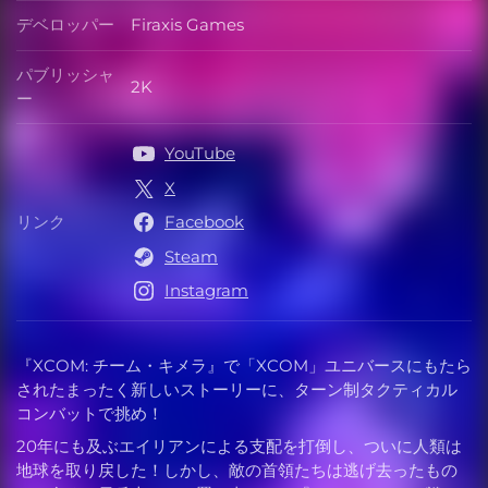
デベロッパー
Firaxis Games
デベロッパー
パブリッシャ
2K
パブリッシャー
ー
YouTube
X
リンク
Facebook
リンク
Steam
Instagram
『XCOM: チーム・キメラ』で「XCOM」ユニバースにもたら
されたまったく新しいストーリーに、ターン制タクティカル
コンバットで挑め！
20年にも及ぶエイリアンによる支配を打倒し、ついに人類は
地球を取り戻した！しかし、敵の首領たちは逃げ去ったもの