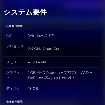
システム要件
必要動作環境
OS
Windows 7 SP1
OS
プロセッサ
2.4 GHz Quad Core
プロセッサー
ー
メモリ
4 GB RAM
メモリ
グラフィッ
1 GB AMD Radeon HD 7770、NVIDIA
グラフィック
ク
GeForce 650またはそれ以上
ディスク
18 GB
ディスク
推奨動作環境