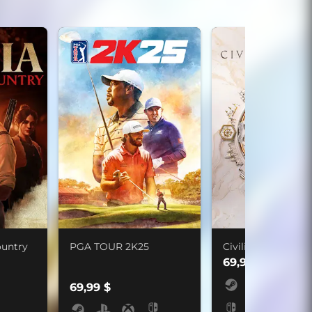
ountry
PGA TOUR 2K25
Civilization VII
69,99 $
69,99 $