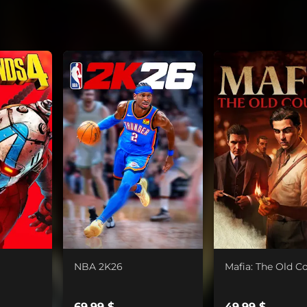
NBA 2K26
Mafia: The Old C
69,99 $
49,99 $