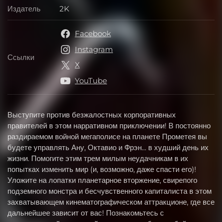
Издатель
2K
Издатель
Facebook
Instagram
Ссылки
Ссылки
X
YouTube
Выступите против безжалостных корпоративных
правителей в этом нарративном приключении! В постоянно
раздираемом войной мегаполисе на планете Прометея вы
будете управлять Ану, Октавио и Фрэн... в худший день их
жизни. Помогите этим трем милым неудачникам в их
попытках изменить мир (и, возможно, даже спасти его)!
Уложите на лопатки планетарное вторжение, свирепого
подземного монстра и бесчувственного капиталиста в этом
захватывающем кинематографическом аттракционе, где все
дальнейшее зависит от вас! Познакомьтесь с