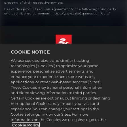
property of their respective owners.
Use of this product requires agreement to the following third party
end user license agreement: https://www.take2games.com/eula/
COOKIE NOTICE
Русский
We use cookies, pixels and similar tracking
Юридическая информация
technologies (“Cookies”) to optimize your game
experience, personalize advertisements, and
Политика конфиденциальности
enhance your experience across our websites,
Политика файлов cookie
applications, or other web-based services (“Sites”).
These Cookies may transmit personal information
Поддержка
and video viewing information to third parties.
Не продавайте и не распространяйте мои персональные данные
Certain Cookies are optional, but limiting or declining
Статус заказа и возвраты
non-optional Cookies may impact your visit and
experience. You can change your settings in the
Рекламные партнеры 2K
Cookie Settings link on our Sites. For more
information on the Cookies we use, please go to the
©2016-2026 Take-Two Interactive Software Inc. 2K, Firaxis Games,
Civilization, and their respective logos are trademarks of Take-Two
Cookie Policy