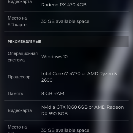
Видеокарта
Видеокарта
Radeon RX 470 4GB
Место на
30 GB available space
Место на SD карте
SD карте
РЕКОМЕНДУЕМЫЕ
Операционная
Windows 10
Операционная система
система
Intel Core i7-4770 or AMD Ryzen 5
Процессор
Процессор
2600
Память
8 GB RAM
Память
Nvidia GTX 1060 6GB or AMD Radeon
Видеокарта
Видеокарта
RX 590 8GB
Место на
30 GB available space