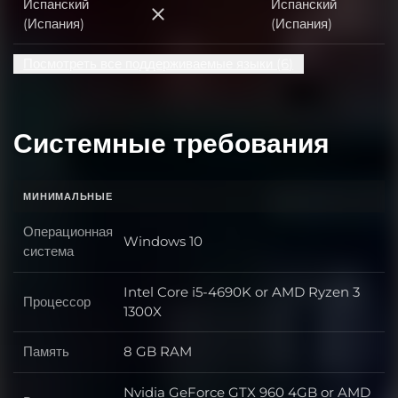
Испанский
Испанский
Испанский (Испания)
(Испания)
(Испания)
Посмотреть все поддерживаемые языки (6)
Системные требования
МИНИМАЛЬНЫЕ
Операционная
Windows 10
Операционная система
система
Intel Core i5-4690K or AMD Ryzen 3
Процессор
Процессор
1300X
Память
8 GB RAM
Память
Nvidia GeForce GTX 960 4GB or AMD