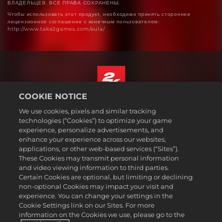
ВЛАДЕЛЬЦЕВ. ВСЕ ПРАВА СОХРАНЕНЫ.
Чтобы использовать этот продукт, необходимо принять стороннее
лицензионное соглашение с конечным пользователем:
http://www.take2games.com/eula/
COOKIE NOTICE
Русский
We use cookies, pixels and similar tracking
Юридическая информация
technologies (“Cookies”) to optimize your game
experience, personalize advertisements, and
Политика конфиденциальности
enhance your experience across our websites,
Политика файлов cookie
applications, or other web-based services (“Sites”).
These Cookies may transmit personal information
Поддержка
and video viewing information to third parties.
Не продавайте и не распространяйте мои персональные данные
Certain Cookies are optional, but limiting or declining
Статус заказа и возвраты
non-optional Cookies may impact your visit and
experience. You can change your settings in the
Рекламные партнеры 2K
Cookie Settings link on our Sites. For more
information on the Cookies we use, please go to the
©2016-2026 Take-Two Interactive Software Inc. 2K, Firaxis Games,
Civilization, and their respective logos are trademarks of Take-Two