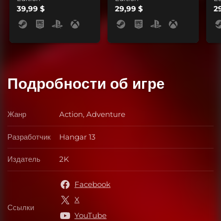
39,99 $
29,99 $
2
Подробности об игре
Жанр
Action, Adventure
Жанр
Разработчик
Hangar 13
Разработчик
Издатель
2K
Издатель
Facebook
X
Ссылки
Ссылки
YouTube