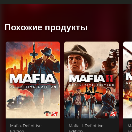
Похожие продукты
Mafia: Definitive
Mafia II: Definitive
Ma
Edition
Edition
Ed