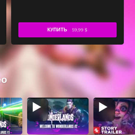
КУПИТЬ
59,99 $
ео