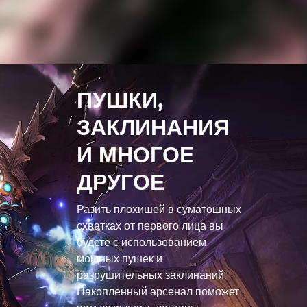
ПУШКИ,
ЗАКЛИНАНИЯ
И МНОГОЕ
ДРУГОЕ
Разить плохишей в суматошных
схватках от первого лица вы
будете с использованием
мощных пушек и
разрушительных заклинаний.
Накопленный арсенал поможет