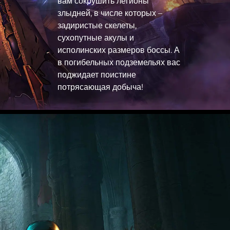
вам сокрушить легионы
злыдней, в числе которых –
задиристые скелеты,
сухопутные акулы и
исполинских размеров боссы. А
в погибельных подземельях вас
поджидает поистине
потрясающая добыча!