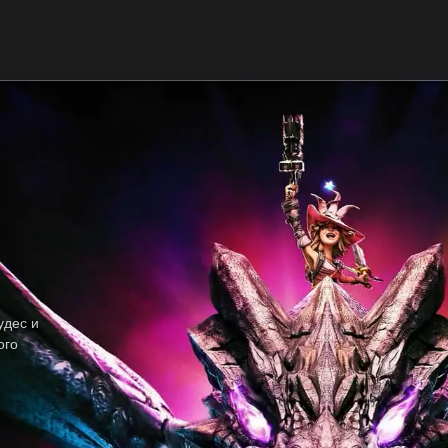
удес и
ого