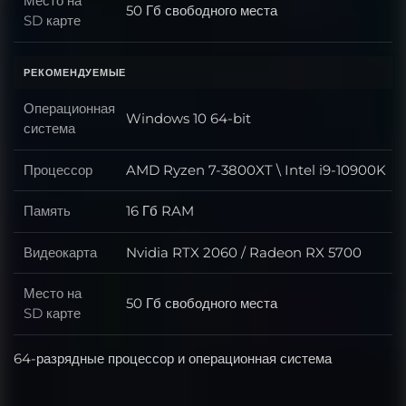
Место на
50 Гб свободного места
Место на SD карте
SD карте
РЕКОМЕНДУЕМЫЕ
Операционная
Windows 10 64-bit
Операционная система
система
Процессор
AMD Ryzen 7-3800XT \ Intel i9-10900K
Процессор
Память
16 Гб RAM
Память
Видеокарта
Nvidia RTX 2060 / Radeon RX 5700
Видеокарта
Место на
50 Гб свободного места
Место на SD карте
SD карте
64-разрядные процессор и операционная система