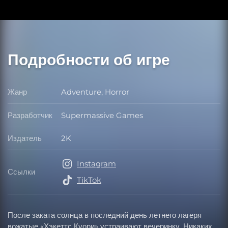
Подробности об игре
Жанр
Adventure, Horror
Жанр
Разработчик
Supermassive Games
Разработчик
Издатель
2K
Издатель
Instagram
Ссылки
Ссылки
TikTok
После заката солнца в последний день летнего лагеря
вожатые «Хэкеттс Куори» устраивают вечеринку. Никаких