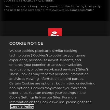
СООТВЕТСТВУЮЩИХ ВЛАДЕЛЬЦЕВ.
Use of this product requires agreement to the following third party
end user license agreement: http://www.take2games.com/eula/
COOKIE NOTICE
Русский
We use cookies, pixels and similar tracking
Юридическая информация
technologies (“Cookies”) to optimize your game
experience, personalize advertisements, and
Политика конфиденциальности
enhance your experience across our websites,
Политика файлов cookie
applications, or other web-based services (“Sites”).
These Cookies may transmit personal information
Поддержка
and video viewing information to third parties.
Не продавайте и не распространяйте мои персональные данные
Certain Cookies are optional, but limiting or declining
Статус заказа и возвраты
non-optional Cookies may impact your visit and
experience. You can change your settings in the
Рекламные партнеры 2K
Cookie Settings link on our Sites. For more
information on the Cookies we use, please go to the
©2016-2026 Take-Two Interactive Software Inc. 2K, Firaxis Games,
Civilization, and their respective logos are trademarks of Take-Two
Cookie Policy
Interactive Software, Inc. All rights reserved.