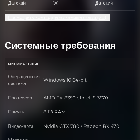
Датский
Датский
Датский
Посмотреть все поддерживаемые языки (20)
Системные требования
МИНИМАЛЬНЫЕ
Операционная
Windows 10 64-bit
Операционная система
система
Процессор
AMD FX-8350 \ Intel i5-3570
Процессор
Память
8 Гб RAM
Память
Видеокарта
Nvidia GTX 780 / Radeon RX 470
Видеокарта