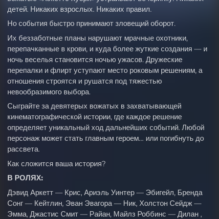
детей. Никаких взрослых. Никаких правил.
Но события быстро принимают зловещий оборот.
Их беззаботные планы нарушают мрачные охотники,
перепачканные в крови, и куда более жуткие создания — и
ночь веселья становится ночью ужасов. Дружеские
перепалки и флирт уступают место роковым решениям, а
отношения строятся и рушатся под тяжестью
невообразимого выбора.
Сыграйте за девятерых вожатых в захватывающей
кинематографической истории, где каждое решение
определяет уникальный ход дальнейших событий. Любой
персонаж может стать главным героем… или погибнуть до
рассвета.
Как сложится ваша история?
В РОЛЯХ:
Дэвид Аркетт — Крис, Ариэль Уинтер — Эбигейл, Бренда
Сонг — Кейтлин, Эван Эвагора — Ник, Холстон Сейдж —
Эмма, Джастис Смит — Райан, Майлз Роббинс — Дилан ,