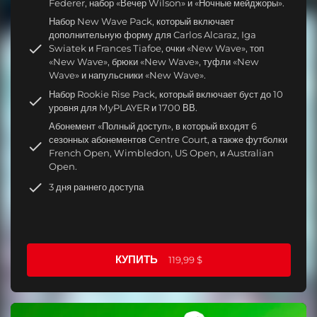
Federer, набор «Вечер Wilson» и «Ночные мейджоры».
Набор New Wave Pack, который включает
дополнительную форму для Carlos Alcaraz, Iga
Swiatek и Frances Tiafoe, очки «New Wave», топ
«New Wave», брюки «New Wave», туфли «New
Wave» и напульсники «New Wave».
Набор Rookie Rise Pack, который включает буст до 10
уровня для MyPLAYER и 1700 ВВ.
Абонемент «Полный доступ», в который входят 6
сезонных абонементов Centre Court, а также футболки
French Open, Wimbledon, US Open, и Australian
Open.
3 дня раннего доступа
КУПИТЬ
119,99 $