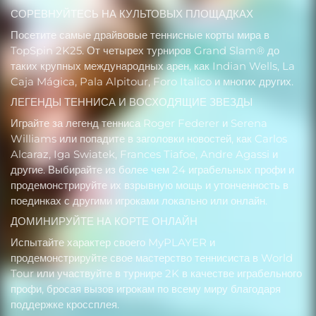
СОРЕВНУЙТЕСЬ НА КУЛЬТОВЫХ ПЛОЩАДКАХ
Посетите самые драйвовые теннисные корты мира в
TopSpin 2K25. От четырех турниров Grand Slam® до
таких крупных международных арен, как Indian Wells, La
Caja Mágica, Pala Alpitour, Foro Italico и многих других.
ЛЕГЕНДЫ ТЕННИСА И ВОСХОДЯЩИЕ ЗВЕЗДЫ
Играйте за легенд тенниса Roger Federer и Serena
Williams или попадите в заголовки новостей, как Carlos
Alcaraz, Iga Swiatek, Frances Tiafoe, Andre Agassi и
другие. Выбирайте из более чем 24 играбельных профи и
продемонстрируйте их взрывную мощь и утонченность в
поединках с другими игроками локально или онлайн.
ДОМИНИРУЙТЕ НА КОРТЕ ОНЛАЙН
Испытайте характер своего MyPLAYER и
продемонстрируйте свое мастерство теннисиста в World
Tour или участвуйте в турнире 2K в качестве играбельного
профи, бросая вызов игрокам по всему миру благодаря
поддержке кроссплея.