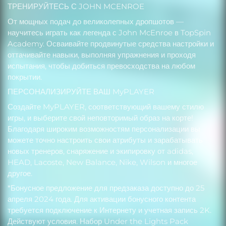
ТРЕНИРУЙТЕСЬ С JOHN MCENROE
От мощных подач до великолепных дропшотов —
научитесь играть как легенда с John McEnroe в TopSpin
Academy. Осваивайте продвинутые средства настройки и
оттачивайте навыки, выполняя упражнения и проходя
испытания, чтобы добиться превосходства на любом
покрытии.
ПЕРСОНАЛИЗИРУЙТЕ ВАШ MyPLAYER
Создайте MyPLAYER, соответствующий вашему стилю
игры, и выберите свой неповторимый образ на корте!
Благодаря широким возможностям персонализации вы
можете точно настроить свои атрибуты и зарабатывать
новых тренеров, снаряжение и экипировку от adidas,
HEAD, Lacoste, New Balance, Nike, Wilson и многое
другое.
*Бонусное предложение для предзаказа доступно до 25
апреля 2024 года. Для активации бонусного контента
требуется подключение к Интернету и учетная запись 2K.
Действуют условия. Набор Under the Lights Pack