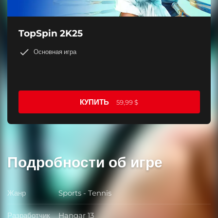
TopSpin 2K25
Основная игра
КУПИТЬ
59,99 $
Подробности об игре
Жанр
Sports - Tennis
Жанр
Разработчик
Hangar 13