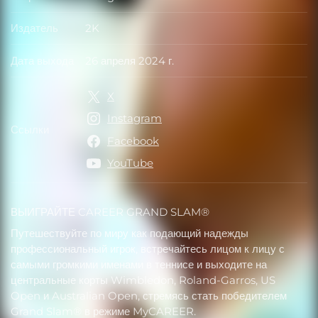
Разработчик
Издатель
2K
Издатель
Дата выхода
26 апреля 2024 г.
Дата выхода
X
Instagram
Ссылки
Ссылки
Facebook
YouTube
ВЫИГРАЙТЕ CAREER GRAND SLAM®
Путешествуйте по миру как подающий надежды
профессиональный игрок, встречайтесь лицом к лицу с
самыми громкими именами в теннисе и выходите на
центральные корты Wimbledon, Roland-Garros, US
Open и Australian Open, стремясь стать победителем
Grand Slam® в режиме MyCAREER.