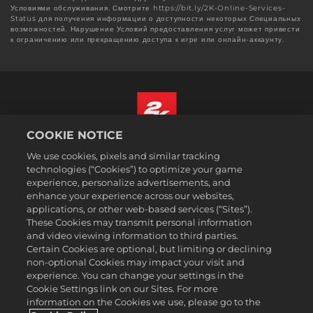
Условиями обслуживания. Смотрите https://bit.ly/2K-Online-Services-
Status для получения информации о доступности некоторых Специальных
возможностей. Нарушение Условий предоставления услуг может привести
к ограничению или прекращению доступа к игре или онлайн-аккаунту.
COOKIE NOTICE
Русский
We use cookies, pixels and similar tracking
Юридическая информация
technologies (“Cookies”) to optimize your game
experience, personalize advertisements, and
Политика конфиденциальности
enhance your experience across our websites,
Политика файлов cookie
applications, or other web-based services (“Sites”).
These Cookies may transmit personal information
Поддержка
and video viewing information to third parties.
Не продавайте и не распространяйте мои персональные данные
Certain Cookies are optional, but limiting or declining
Статус заказа и возвраты
non-optional Cookies may impact your visit and
experience. You can change your settings in the
Рекламные партнеры 2K
Cookie Settings link on our Sites. For more
information on the Cookies we use, please go to the
©2016-2026 Take-Two Interactive Software Inc. 2K, Firaxis Games,
Civilization, and their respective logos are trademarks of Take-Two