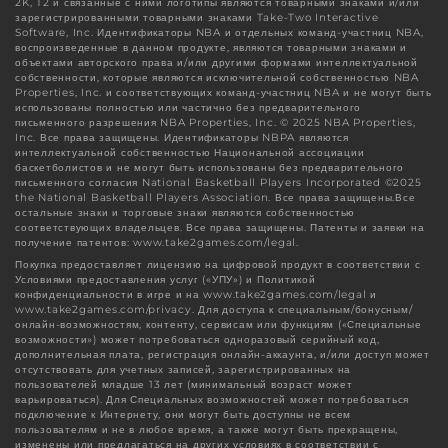
2K, T2 и связанные с ними логотипы являются товарными знаками и/или
зарегистрированными товарными знаками Take-Two Interactive
Software, Inc. Идентификаторы NBA и отдельных команд-участниц NBA,
воспроизведенные в данном продукте, являются товарными знаками и
объектами авторского права и/или другими формами интеллектуальной
собственности, которые являются исключительной собственностью NBA
Properties, Inc. и соответствующих команд-участниц NBA и не могут быть
использованы полностью или частично без предварительного
письменного разрешения NBA Properties, Inc. © 2025 NBA Properties,
Inc. Все права защищены. Идентификаторы NBPA являются
интеллектуальной собственностью Национальной ассоциации
баскетболистов и не могут быть использованы без предварительного
письменного согласия National Basketball Players Incorporated ©2025
the National Basketball Players Association. Все права защищены.Все
остальные знаки и торговые знаки являются собственностью
соответствующих владельцев. Все права защищены. Патенты и заявки на
получение патентов: www.take2games.com/legal.
Покупка предоставляет лицензию на цифровой продукт в соответствии с
Условиями предоставления услуг («УПУ») и Политикой
конфиденциальности в игре и на www.take2games.com/legal и
www.take2games.com/privacy. Для доступа к специальным/бонусным/
онлайн-возможностям, контенту, сервисам или функциям («Специальные
возможности») может потребоваться одноразовый серийный код,
дополнительная плата, регистрация онлайн-аккаунта, и/или доступ может
отсутствовать для учетных записей, зарегистрированных на
пользователей младше 13 лет (минимальный возраст может
варьироваться). Для Специальных возможностей может потребоваться
подключение к Интернету, они могут быть доступны не всем
пользователям и не в любое время, а также могут быть прекращены,
изменены или предлагаться на других условиях в соответствии с