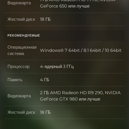
Видеокарта
Видеокарта
GeForce 650 или лучше
Жесткий диск
18 ГБ
Жесткий диск
РЕКОМЕНДУЕМЫЕ
Операционная
Windows® 7 64bit / 8.1 64bit / 10 64bit
Операционная система
система
Процессор
4-ядерный 3 ГГц
Процессор
Память
4 ГБ
Память
2 ГБ AMD Radeon HD R9 290, NVIDIA
Видеокарта
Видеокарта
GeForce GTX 980 или лучше
Жесткий диск
18 ГБ
Жесткий диск