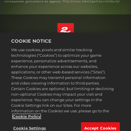
соглашения, доступного по адресу: http://www.take2games.com/eula/
COOKIE NOTICE
Русский
We use cookies, pixels and similar tracking
Юридическая информация
technologies (“Cookies”) to optimize your game
experience, personalize advertisements, and
Политика конфиденциальности
enhance your experience across our websites,
Политика файлов cookie
applications, or other web-based services (“Sites”).
These Cookies may transmit personal information
Поддержка
and video viewing information to third parties.
Не продавайте и не распространяйте мои персональные данные
Certain Cookies are optional, but limiting or declining
Статус заказа и возвраты
non-optional Cookies may impact your visit and
experience. You can change your settings in the
Рекламные партнеры 2K
Cookie Settings link on our Sites. For more
information on the Cookies we use, please go to the
©2016-2026 Take-Two Interactive Software Inc. 2K, Firaxis Games,
Civilization, and their respective logos are trademarks of Take-Two
Cookie Policy
Interactive Software, Inc. All rights reserved.
Все указанные товарные знаки являются собственностью
Cookie Settings
Accept Cookies
соответствующих владельцев.