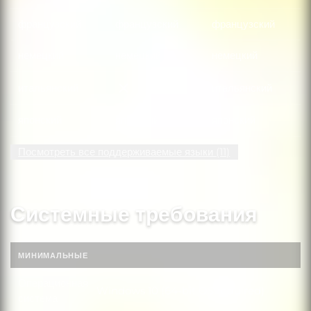
французский
французский
французский
немецкий
немецкий
немецкий
итальянский
итальянский
итальянский
японский
японский
японский
Посмотреть все поддерживаемые языки (11)
Системные требования
МИНИМАЛЬНЫЕ
Операционная
Windows 10 (64-bit OS required)
Операционная система
система