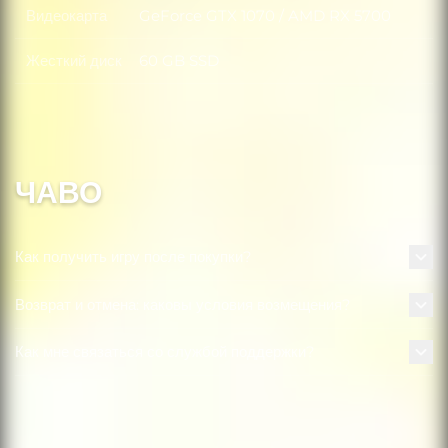
Видеокарта
GeForce GTX 1070 / AMD RX 5700
Видеокарта
Жесткий диск
60 GB SSD
Жесткий диск
ЧАВО
Как получить игру после покупки?
Возврат и отмена: каковы условия возмещения?
Как мне связаться со службой поддержки?