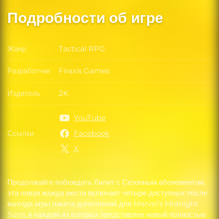
Подробности об игре
Жанр
Tactical RPG
Жанр
Разработчик
Firaxis Games
Разработчик
Издатель
2K
Издатель
YouTube
Ссылки
Facebook
Ссылки
X
Продолжайте побеждать Лилит с Сезонным абонементом,
эта новая жажда мести включает четыре доступных после
выхода игры пакета дополнений для Marvel’s Midnight
Suns, в каждом из которых представлен новый полностью