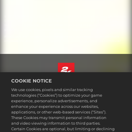
© 2022 MARVEL © 2022 Take-Two Interactive Software, Inc., 2K, Firaxis
Games and their respective logos are all trademarks of Take-Two
Interactive Software, Inc. All other marks and trademarks are the
property of their respective owners. All rights reserved.
Используя этот продукт, вы соглашаетесь с условиями лицензионного
соглашения, доступного по адресу: http://www.take2games.com/eula/
COOKIE NOTICE
Русский
We use cookies, pixels and similar tracking
Юридическая информация
technologies (“Cookies”) to optimize your game
experience, personalize advertisements, and
Политика конфиденциальности
enhance your experience across our websites,
Политика файлов cookie
applications, or other web-based services (“Sites”).
These Cookies may transmit personal information
Поддержка
and video viewing information to third parties.
Не продавайте и не распространяйте мои персональные данные
Certain Cookies are optional, but limiting or declining