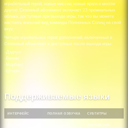
играбельный герой, новые миссии, новые враги и многое
другое. Сезонный абонемент включает 23 премиальных
облика, доступные при выходе игры, так что вы можете
настоить внешний вид команды Полночных Солнц на свой
вкус.
Четыре играбельных героя дополнений, включенные в
Сезонный абонемент и доступные после выхода игры:
-Дэдпул
-Веном
-Морбиус
-Шторм
Поддерживаемые языки
ИНТЕРФЕЙС
ПОЛНАЯ ОЗВУЧКА
СУБТИТРЫ
Английский
Английский
Английский