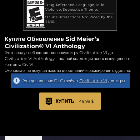
Drug Reference
Language
Mild
Violence
Suggestive Themes
Online Interactions Not Rated by the
ESRB
Купите Обновление Sid Meier’s
Civilization® VI Anthology
Этот продукт обновляет основную игру Civilization VI до
Civilization VI Anthology – полной коллекции всего выпущенного
контента Civ VI.
Экономьте, не покупая пакеты дополнений и расширения отдельно.
Это дополнение DLC требует
Civilization VI
для игры
КУПИТЬ
49,99 $