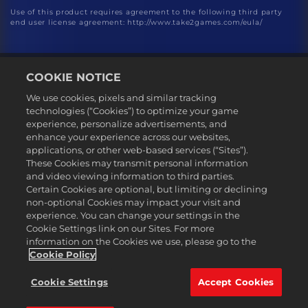
Use of this product requires agreement to the following third party
end user license agreement: http://www.take2games.com/eula/
COOKIE NOTICE
We use cookies, pixels and similar tracking
technologies (“Cookies”) to optimize your game
experience, personalize advertisements, and
Русский
enhance your experience across our websites,
Юридическая информация
applications, or other web-based services (“Sites”).
These Cookies may transmit personal information
Политика конфиденциальности
and video viewing information to third parties.
Политика файлов cookie
Certain Cookies are optional, but limiting or declining
non-optional Cookies may impact your visit and
Поддержка
experience. You can change your settings in the
Не продавайте и не распространяйте мои персональные данные
Cookie Settings link on our Sites. For more
Статус заказа и возвраты
information on the Cookies we use, please go to the
Cookie Policy
Рекламные партнеры 2K
©2016-2026 Take-Two Interactive Software Inc. 2K, Firaxis Games,
Cookie Settings
Accept Cookies
Civilization, and their respective logos are trademarks of Take-Two
Interactive Software, Inc. All rights reserved.