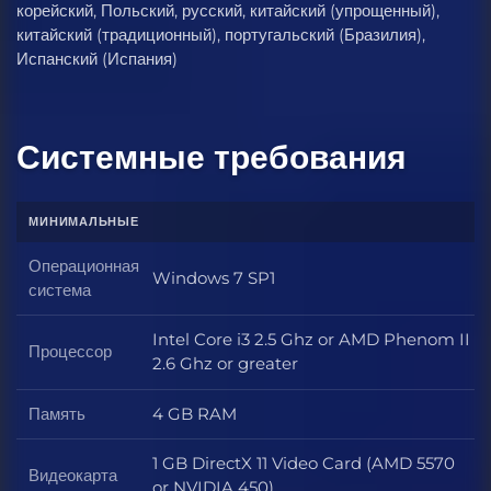
корейский, Польский, русский, китайский (упрощенный),
китайский (традиционный), португальский (Бразилия),
Испанский (Испания)
Системные требования
МИНИМАЛЬНЫЕ
Операционная
Windows 7 SP1
Операционная система
система
Intel Core i3 2.5 Ghz or AMD Phenom II
Процессор
Процессор
2.6 Ghz or greater
Память
4 GB RAM
Память
1 GB DirectX 11 Video Card (AMD 5570
Видеокарта
Видеокарта
or NVIDIA 450)