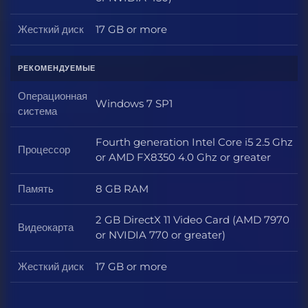
Жесткий диск
17 GB or more
Жесткий диск
РЕКОМЕНДУЕМЫЕ
Операционная
Windows 7 SP1
Операционная система
система
Fourth generation Intel Core i5 2.5 Ghz
Процессор
Процессор
or AMD FX8350 4.0 Ghz or greater
Память
8 GB RAM
Память
2 GB DirectX 11 Video Card (AMD 7970
Видеокарта
Видеокарта
or NVIDIA 770 or greater)
Жесткий диск
17 GB or more
Жесткий диск