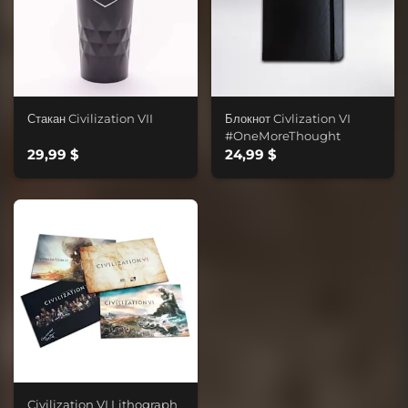
Стакан Civilization VII
Блокнот Civlization VI
#OneMoreThought
29,99 $
24,99 $
Civilization VI Lithograph