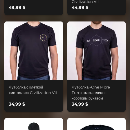
Civilization VII
49,99 $
44,99 $
Футболка с клеткой
Футболка «One More
«металлик» Civilization VII
Turn» «металлик» с
коротким рукавом
34,99 $
34,99 $