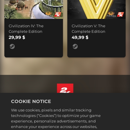
Civilization IV: The
Civilization V: The
Complete Edition
Complete Edition
29,99 $
49,99 $
COOKIE NOTICE
Русский
We use cookies, pixels and similar tracking
Юридическая информация
technologies (“Cookies”) to optimize your game
experience, personalize advertisements, and
Политика конфиденциальности
enhance your experience across our websites,