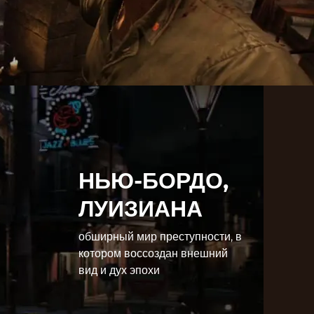
НЬЮ-БОРДО,
ЛУИЗИАНА
обширный мир преступности, в
котором воссоздан внешний
вид и дух эпохи