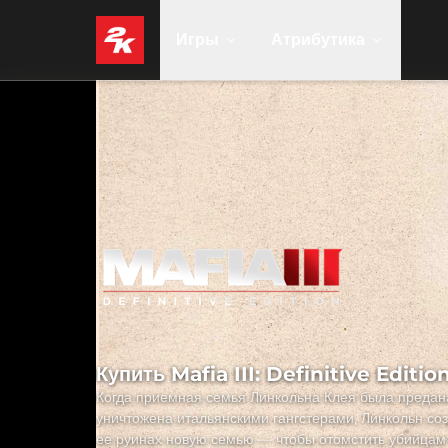
Игры
Атрибутика
Купить Mafia III: Definitive Editio
Когда приемная семья Линкольна Клея была предан
уничтожена итальянскими гангстерами, Линкольн со
ее руинах новую семью — чтобы отомстить убийцам