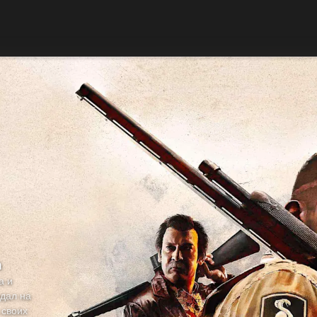
n
а и
здал на
 своих