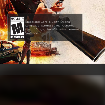
Blood and Gore
Nudity
Strong
Language
Strong Sexual Content
Use of Drugs
Use of Alcohol
Intense
Violence