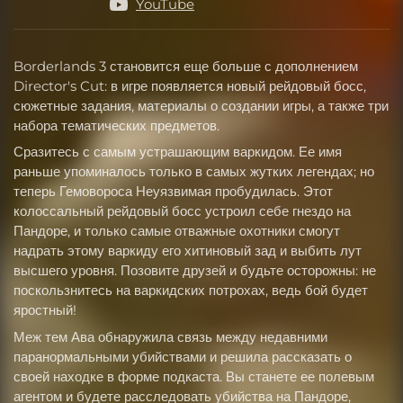
YouTube
Borderlands 3 становится еще больше с дополнением
Director's Cut: в игре появляется новый рейдовый босс,
сюжетные задания, материалы о создании игры, а также три
набора тематических предметов.
Сразитесь с самым устрашающим варкидом. Ее имя
раньше упоминалось только в самых жутких легендах; но
теперь Гемовороса Неуязвимая пробудилась. Этот
колоссальный рейдовый босс устроил себе гнездо на
Пандоре, и только самые отважные охотники смогут
надрать этому варкиду его хитиновый зад и выбить лут
высшего уровня. Позовите друзей и будьте осторожны: не
поскользнитесь на варкидских потрохах, ведь бой будет
яростный!
Меж тем Ава обнаружила связь между недавними
паранормальными убийствами и решила рассказать о
своей находке в форме подкаста. Вы станете ее полевым
агентом и будете расследовать убийства на Пандоре,