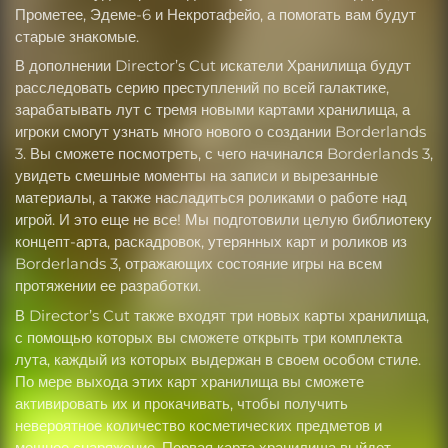
Прометее, Эдеме-6 и Некротафейо, а помогать вам будут
старые знакомые.
В дополнении Director’s Cut искатели Хранилища будут
расследовать серию преступлений по всей галактике,
зарабатывать лут с тремя новыми картами хранилища, а
игроки смогут узнать много нового о создании Borderlands
3. Вы сможете посмотреть, с чего начинался Borderlands 3,
увидеть смешные моменты на записи и вырезанные
материалы, а также насладиться роликами о работе над
игрой. И это еще не все! Мы подготовили целую библиотеку
концепт-арта, раскадровок, утерянных карт и роликов из
Borderlands 3, отражающих состояние игры на всем
протяжении ее разработки.
В Director’s Cut также входят три новых карты хранилища,
с помощью которых вы сможете открыть три комплекта
лута, каждый из которых выдержан в своем особом стиле.
По мере выхода этих карт хранилища вы сможете
активировать их и прокачивать, чтобы получить
невероятное количество косметических предметов и
мощное снаряжение. Первая карта хранилища выйдет