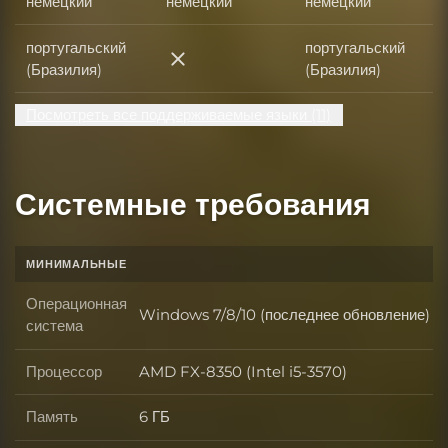
немецкий
немецкий
немецкий
португальский
португальский
португальский (Бразилия)
(Бразилия)
(Бразилия)
Посмотреть все поддерживаемые языки (11)
Системные требования
МИНИМАЛЬНЫЕ
Операционная
Windows 7/8/10 (последнее обновление)
Операционная система
система
Процессор
AMD FX-8350 (Intel i5-3570)
Процессор
Память
6 ГБ
Память