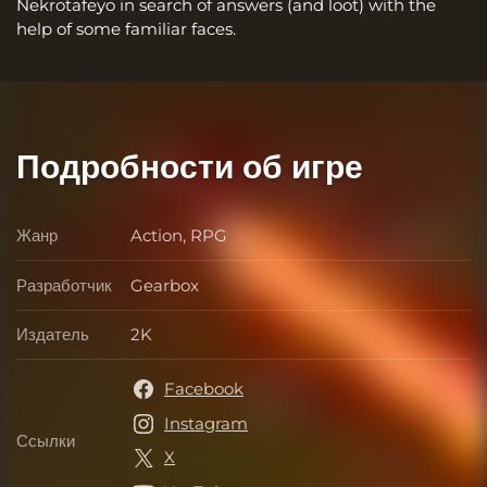
Nekrotafeyo in search of answers (and loot) with the
help of some familiar faces.
Подробности об игре
Жанр
Action, RPG
Жанр
Разработчик
Gearbox
Разработчик
Издатель
2K
Издатель
Facebook
Instagram
Ссылки
Ссылки
X