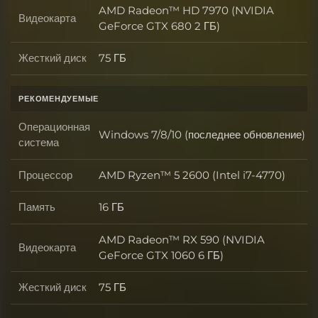
AMD Radeon™ HD 7970 (NVIDIA
Видеокарта
Видеокарта
GeForce GTX 680 2 ГБ)
Жесткий диск
75 ГБ
Жесткий диск
РЕКОМЕНДУЕМЫЕ
Операционная
Windows 7/8/10 (последнее обновление)
Операционная система
система
Процессор
AMD Ryzen™ 5 2600 (Intel i7-4770)
Процессор
Память
16 ГБ
Память
AMD Radeon™ RX 590 (NVIDIA
Видеокарта
Видеокарта
GeForce GTX 1060 6 ГБ)
Жесткий диск
75 ГБ
Жесткий диск