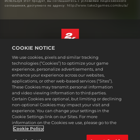
Используя этот продукт, вы соглашаетесь с условиями лицензионного
соглашения, доступного по адресу: http://www.take2games.com/eula/
COOKIE NOTICE
Русский
We use cookies, pixels and similar tracking
Юридическая информация
technologies (“Cookies”) to optimize your game
experience, personalize advertisements, and
Политика конфиденциальности
enhance your experience across our websites,
Политика файлов cookie
applications, or other web-based services (“Sites”).
These Cookies may transmit personal information
Поддержка
and video viewing information to third parties.
Не продавайте и не распространяйте мои персональные данные
Certain Cookies are optional, but limiting or declining
Статус заказа и возвраты
non-optional Cookies may impact your visit and
experience. You can change your settings in the
Рекламные партнеры 2K
Cookie Settings link on our Sites. For more
information on the Cookies we use, please go to the
©2016-2026 Take-Two Interactive Software Inc. 2K, Firaxis Games,
Civilization, and their respective logos are trademarks of Take-Two
Cookie Policy
Interactive Software, Inc. All rights reserved.
Все указанные товарные знаки являются собственностью