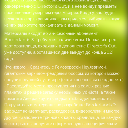
одновременно с Director's Cut, и в нее войдут предметы,
посвященные умершим героям серии. Когда у вас будет
несколько карт хранилища, вам придется выбирать, какую
из них вы хотите прокачивать в данный момент.
Материалы входят во 2-й сезонный абонемент
Borderlands 3. Требуется наличие игры. Первая из трех
карт хранилища, входящих в дополнение Director's Cut,
уже доступна, а оставшиеся две выйдут до конца 2021
года.
Что нового: • Сразитесь с Гемоворосой Неуязвимой,
гигантским варкидом-рейдовым боссом, из которой можно
получить лучший лут в игре (если, конечно, вы ее одолеете)
• Расследуйте места преступления на самых разных
планетах и решите загадку необычных убийств, а также
помогите Аве раскрутить подкаст «Загадочностность» •
Погрузитесь в материалы по разработке Borderlands 3:
вас ждет концепт-арт, раскадровки, видеоролики и многое
другое • Заполните три новых карты хранилища, за каждую
из которых вы получите оформленную в специфическом