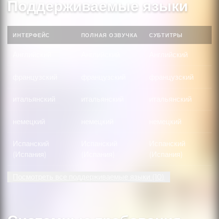
Поддерживаемые языки
ИНТЕРФЕЙС
ПОЛНАЯ ОЗВУЧКА
СУБТИТРЫ
Английский
Английский
Английский
французский
французский
французский
итальянский
итальянский
итальянский
немецкий
немецкий
немецкий
Испанский
Испанский
Испанский
(Испания)
(Испания)
(Испания)
Посмотреть все поддерживаемые языки (10)