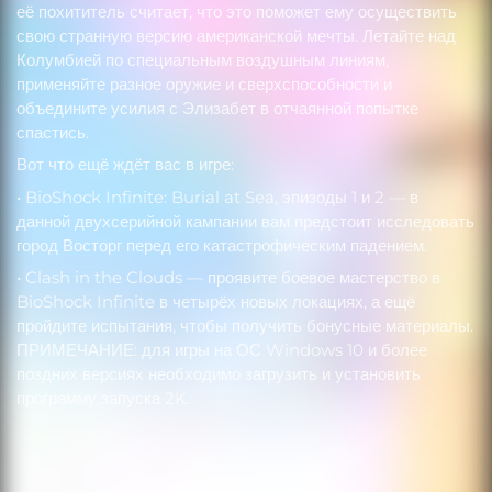
её похититель считает, что это поможет ему осуществить
свою странную версию американской мечты. Летайте над
Колумбией по специальным воздушным линиям,
применяйте разное оружие и сверхспособности и
объедините усилия с Элизабет в отчаянной попытке
спастись.
Вот что ещё ждёт вас в игре:
• BioShock Infinite: Burial at Sea, эпизоды 1 и 2 — в
данной двухсерийной кампании вам предстоит исследовать
город Восторг перед его катастрофическим падением.
• Clash in the Clouds — проявите боевое мастерство в
BioShock Infinite в четырёх новых локациях, а ещё
пройдите испытания, чтобы получить бонусные материалы.
ПРИМЕЧАНИЕ: для игры на ОС Windows 10 и более
поздних версиях необходимо загрузить и установить
программу запуска 2K.