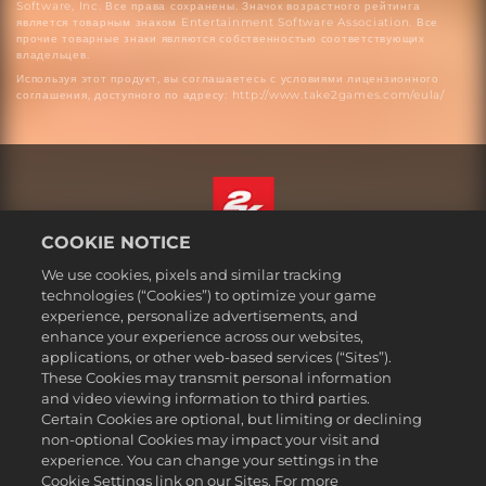
Software, Inc. Все права сохранены. Значок возрастного рейтинга
является товарным знаком Entertainment Software Association. Все
прочие товарные знаки являются собственностью соответствующих
владельцев.
Используя этот продукт, вы соглашаетесь с условиями лицензионного
соглашения, доступного по адресу: http://www.take2games.com/eula/
COOKIE NOTICE
Русский
We use cookies, pixels and similar tracking
Юридическая информация
technologies (“Cookies”) to optimize your game
experience, personalize advertisements, and
Политика конфиденциальности
enhance your experience across our websites,
Политика файлов cookie
applications, or other web-based services (“Sites”).
These Cookies may transmit personal information
Поддержка
and video viewing information to third parties.
Не продавайте и не распространяйте мои персональные данные
Certain Cookies are optional, but limiting or declining
Статус заказа и возвраты
non-optional Cookies may impact your visit and
experience. You can change your settings in the
Рекламные партнеры 2K
Cookie Settings link on our Sites. For more