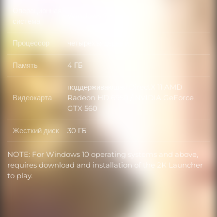
Операционная
Windows 7 SP1
Операционная система
система
Процессор
четырехъядерный
Процессор
Память
4 ГБ
Память
поддерживающая DirectX 11 AMD
Видеокарта
Radeon HD 6950 / NVIDIA GeForce
Видеокарта
GTX 560
Жесткий диск
30 ГБ
Жесткий диск
NOTE: For Windows 10 operating systems and above,
requires download and installation of the 2K Launcher
to play.