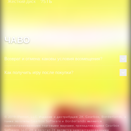
Жесткий диск
75 ГБ
Жесткий диск
ЧАВО
Возврат и отмена: каковы условия возмещения?
Как получить игру после покупки?
© 2019 IPerion, LLC. Издание и дистрибуция: 2K. Gearbox, Borderlands, а
также логотипы Gearbox Software и Borderlands являются
зарегистрированными торговыми марками, принадлежащими Gearbox
Software, LLC. 2K и логотип 2K являются зарегистрированными