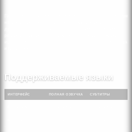
Получите содержимое двух сезонов Borderlands 3 в одном
наборе сезонных абонементов! Устройте хаос с
дополнительными сюжетными кампаниями, свирепым
рейдовым боссом, новым древом навыков для каждого
искателя Хранилища, улетными предметами внешнего вида
и не только!
Поддерживаемые языки
ИНТЕРФЕЙС
ПОЛНАЯ ОЗВУЧКА
СУБТИТРЫ
Английский
Английский
Английский
французский
французский
французский