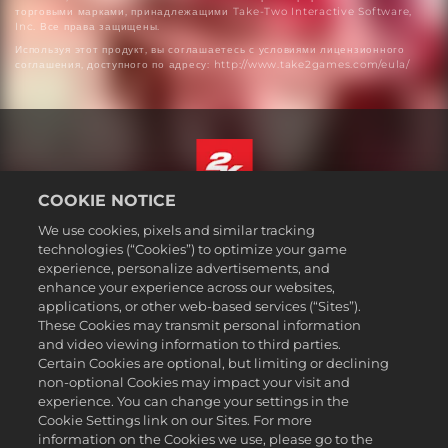
торговыми марками, принадлежащими Take-Two Interactive Software,
Inc. Все права защищены.
Используя этот продукт, вы соглашаетесь с условиями лицензионного
соглашения, доступного по адресу: http://www.take2games.com/eula/
COOKIE NOTICE
Русский
We use cookies, pixels and similar tracking
Юридическая информация
technologies (“Cookies”) to optimize your game
experience, personalize advertisements, and
Политика конфиденциальности
enhance your experience across our websites,
Политика файлов cookie
applications, or other web-based services (“Sites”).
These Cookies may transmit personal information
Поддержка
and video viewing information to third parties.
Не продавайте и не распространяйте мои персональные данные
Certain Cookies are optional, but limiting or declining
Статус заказа и возвраты
non-optional Cookies may impact your visit and
experience. You can change your settings in the
Рекламные партнеры 2K
Cookie Settings link on our Sites. For more
information on the Cookies we use, please go to the
©2016-2026 Take-Two Interactive Software Inc. 2K, Firaxis Games,