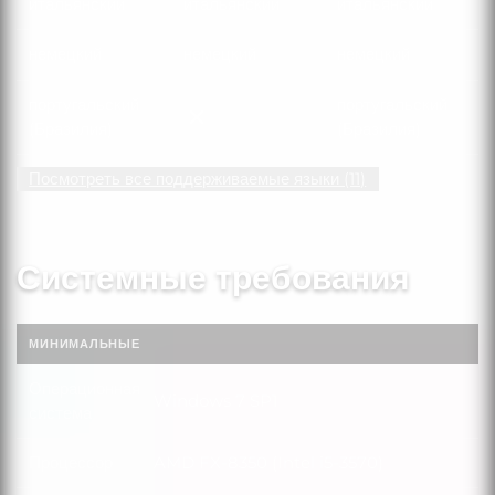
итальянский
итальянский
итальянский
немецкий
немецкий
немецкий
португальский
португальский
португальский (Бразилия)
(Бразилия)
(Бразилия)
Посмотреть все поддерживаемые языки (11)
Системные требования
МИНИМАЛЬНЫЕ
Операционная
Windows 7 SP1
Операционная система
система
Процессор
AMD FX-8350 (Intel i5-3570)
Процессор