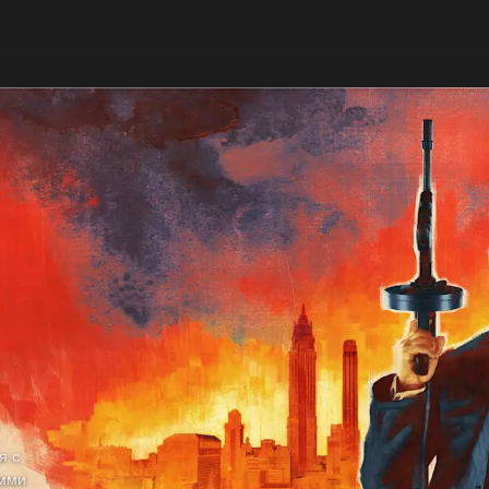
я с
омми