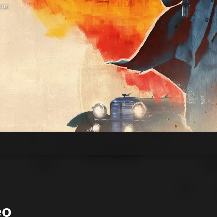
ти.
ео