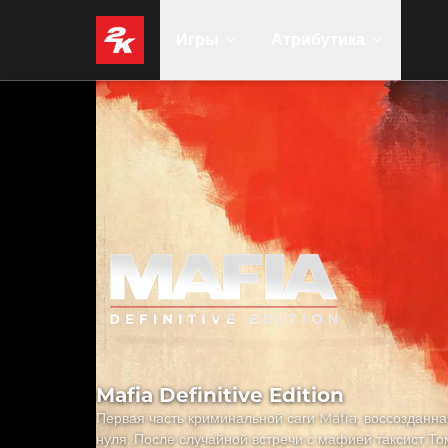
Игры
Атрибутика
Mafia Definitive Edition
Первая часть криминальной саги Mafia, воссозданна
нуля. После случайной встречи с мафией таксист Т