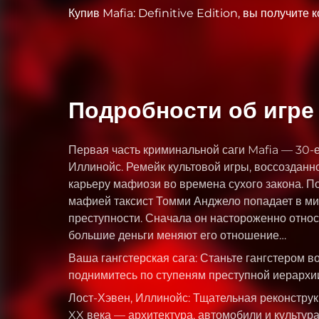
Купив Mafia: Definitive Edition, вы получите ко
Подробности об игре
Первая часть криминальной саги Mafia — 30-е
Иллинойс. Ремейк культовой игры, воссозданно
карьеру мафиози во времена сухого закона. П
мафией таксист Томми Анджело попадает в ми
преступности. Сначала он настороженно относ
большие деньги меняют его отношение…
Ваша гангстерская сага: Станьте гангстером в
поднимитесь по ступеням преступной иерархи
Лост-Хэвен, Иллинойс: Тщательная реконструк
XX века — архитектура, автомобили и культур