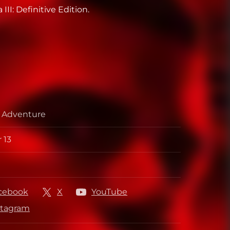
III: Definitive Edition.
, Adventure
 13
отчик
ль
cebook
X
YouTube
stagram