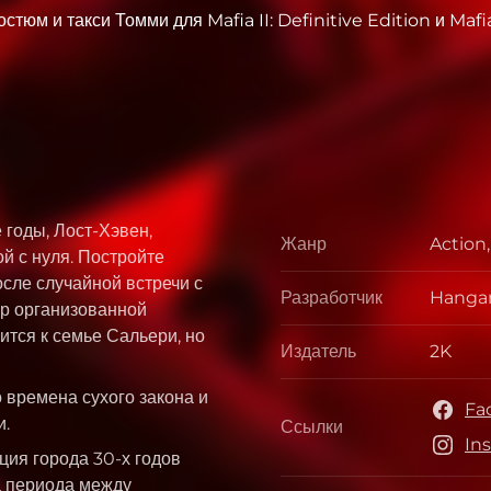
стюм и такси Томми для Mafia II: Definitive Edition и Mafia 
 годы, Лост-Хэвен,
Жанр
Action
Жанр
й с нуля. Постройте
осле случайной встречи с
Разработчик
Hangar
Разраб
р организованной
ится к семье Сальери, но
Издатель
2K
Издате
о времена сухого закона и
Fa
и.
Ссылки
Ссылки
In
ция города 30-х годов
а периода между