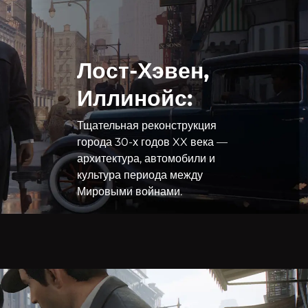
Лост-Хэвен,
Иллинойс:
Тщательная реконструкция
города 30-х годов XX века —
архитектура, автомобили и
культура периода между
Мировыми войнами.