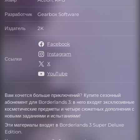
Жанр
Разработчик
Gearbox Software
Разработчик
Издатель
2K
Издатель
Facebook
Instagram
Ссылки
Ссылки
X
YouTube
Вам хочется больше приключений? Купите сезонный
абонемент для Borderlands 3: в него входят эксклюзивные
косметические предметы и четыре сюжетных дополнения с
новыми заданиями и испытаниями!
Эти материалы входят в Borderlands 3 Super Deluxe
Edition.