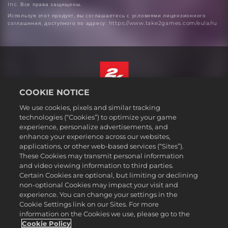
Inc. Все права защищены.
Используя этот продукт, вы соглашаетесь с условиями лицензионного
соглашения, доступного по адресу: https://www.take2games.com/eula/ru
COOKIE NOTICE
Русский
We use cookies, pixels and similar tracking
Юридическая информация
technologies (“Cookies”) to optimize your game
experience, personalize advertisements, and
Политика конфиденциальности
enhance your experience across our websites,
Политика файлов cookie
applications, or other web-based services (“Sites”).
These Cookies may transmit personal information
Поддержка
and video viewing information to third parties.
Не продавайте и не распространяйте мои персональные данные
Certain Cookies are optional, but limiting or declining
Статус заказа и возвраты
non-optional Cookies may impact your visit and
experience. You can change your settings in the
Рекламные партнеры 2K
Cookie Settings link on our Sites. For more
information on the Cookies we use, please go to the
©2016-2026 Take-Two Interactive Software Inc. 2K, Firaxis Games,
Civilization, and their respective logos are trademarks of Take-Two
Cookie Policy