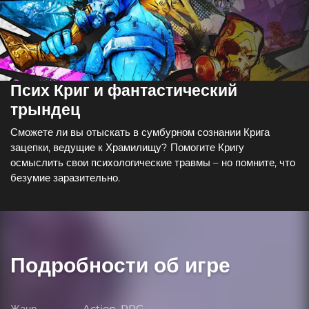
Псих Криг и фантастический
трындец
Сможете ли вы отыскать в сумбурном сознании Крига
зацепки, ведущие к Храмилищу? Помогите Кригу
осмыслить свои психологические травмы – но помните, что
безумие заразительно.
Подробности об игре
Жанр
Action, RPG