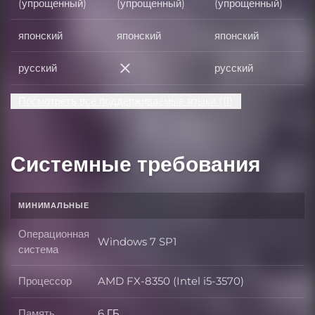
(упрощенный)
(упрощенный)
(упрощенный)
японский
японский
японский
русский
русский
русский
Посмотреть все поддерживаемые языки (11)
Системные требования
МИНИМАЛЬНЫЕ
Операционная
Windows 7 SP1
Операционная система
система
Процессор
AMD FX-8350 (Intel i5-3570)
Процессор
Память
6 ГБ