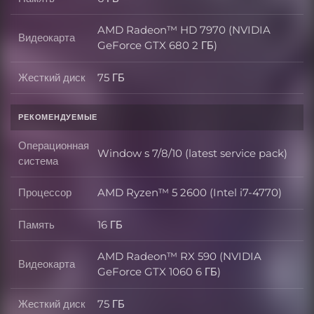
Память
AMD Radeon™ HD 7970 (NVIDIA
Видеокарта
Видеокарта
GeForce GTX 680 2 ГБ)
Жесткий диск
75 ГБ
Жесткий диск
РЕКОМЕНДУЕМЫЕ
Операционная
Window s 7/8/10 (latest service pack)
Операционная система
система
Процессор
AMD Ryzen™ 5 2600 (Intel i7-4770)
Процессор
Память
16 ГБ
Память
AMD Radeon™ RX 590 (NVIDIA
Видеокарта
Видеокарта
GeForce GTX 1060 6 ГБ)
Жесткий диск
75 ГБ
Жесткий диск