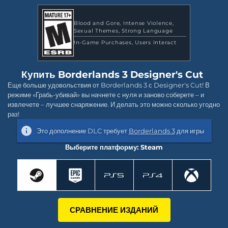
Blood and Gore
Intense Violence
Sexual Themes
Strong Language
In-Game Purchases
Users Interact
Купить Borderlands 3 Designer's Cut
Еще больше удовольствия от Borderlands 3 с Designer's Cut! В
режиме «Грабь-убивай» вы начнете с нуля и заново соберете – и
извлечете – лучшее снаряжение. И делать это можно сколько угодно
раз!
Это дополнение DLC требует
Borderlands 3
для игры
Выберите платформу: Steam
СРАВНЕНИЕ ИЗДАНИЙ