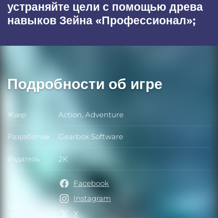
устраняйте цели с помощью древа
навыков Зейна «Профессионал»;
Подробности об игре
Жанр
Action, Adventure
Жанр
Разработчик
Gearbox Software
Разработчик
Издатель
2K
Издатель
Facebook
Instagram
Ссылки
Ссылки
X