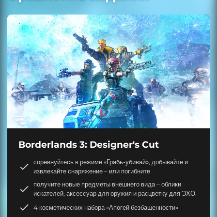
Borderlands 3: Designer's Cut
соревнуйтесь в режиме «Грабь-убивай», добывайте и
извлекайте снаряжение – или погибните
получите новые предметы внешнего вида – облики
искателей, аксессуар для оружия и расцветку для ЭХО.
4 косметических набора «Апогей безбашенности»