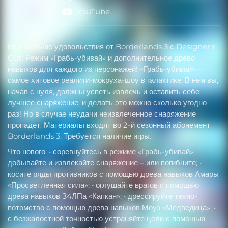
YouTube
Еще больше удовольствия от Borderlands 3 с Designer's
Cut! Режим «Грабь-убивай» и дополнительное древо
навыков для каждого из персонажей! «Грабь-убивай» –
самое хитовое реалити-мокруха-шоу в галактике. В нем вы,
начав с нуля, должны успеть извлечь и оставить себе
лучшее снаряжение, и делать это можно сколько угодно
раз! Но в случае неудачи неизвлеченное снаряжение
пропадет. Материалы входят во 2-й сезонный абонемент
Borderlands 3. Требуется наличие игры.
Что нового: • соревнуйтесь в режиме «Грабь-убивай»,
добывайте и извлекайте снаряжение – или погибните; •
косите ряды противников с помощью древа навыков Амары
«Просветленная сила»; • оглушайте врагов с помощью
древа навыков З4ЛПа «Капкан»; • дрессируйте техно-
потомство с помощью древа навыков Моуз «Медведица»; •
с безжалостной точностью устраняйте цели с помощью