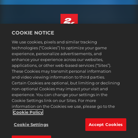
COOKIE NOTICE
Русский
We use cookies, pixels and similar tracking
Юридическая информация
technologies (“Cookies”) to optimize your game
experience, personalize advertisements, and
Политика конфиденциальности
enhance your experience across our websites,
Политика файлов cookie
applications, or other web-based services (“Sites”).
These Cookies may transmit personal information
Поддержка
and video viewing information to third parties.
Не продавайте и не распространяйте мои персональные данные
Certain Cookies are optional, but limiting or declining
Статус заказа и возвраты
non-optional Cookies may impact your visit and
experience. You can change your settings in the
Рекламные партнеры 2K
Cookie Settings link on our Sites. For more
information on the Cookies we use, please go to the
©2016-2026 Take-Two Interactive Software Inc. 2K, Firaxis Games,
Civilization, and their respective logos are trademarks of Take-Two
Cookie Policy
Interactive Software, Inc. All rights reserved.
Все указанные товарные знаки являются собственностью
Cookie Settings
Accept Cookies
соответствующих владельцев.