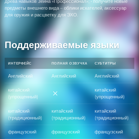
древа навыков Зейна «Профессионал»; • получите новые
предметы внешнего вида – облики искателей, аксессуар
для оружия и расцветку для ЭХО.
Поддерживаемые языки
ИНТЕРФЕЙС
ПОЛНАЯ ОЗВУЧКА
СУБТИТРЫ
Английский
Английский
Английский
китайский
китайский
китайский (упрощенный)
(упрощенный)
(упрощенный)
китайский
китайский
китайский
(традиционный)
(традиционный)
(традиционный)
французский
французский
французский