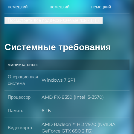
немецкий
немецкий
немецкий
Посмотреть все поддерживаемые языки (11)
Системные требования
МИНИМАЛЬНЫЕ
Операционная
Windows 7 SP1
Операционная система
система
Процессор
AMD FX-8350 (Intel i5-3570)
Процессор
Память
6 ГБ
Память
AMD Radeon™ HD 7970 (NVIDIA
Видеокарта
Видеокарта
GeForce GTX 680 2 ГБ)