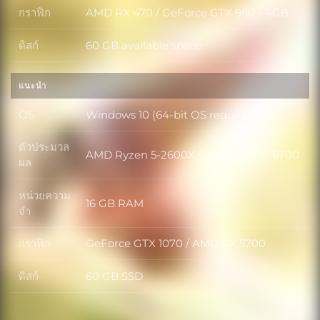
กราฟิก
AMD RX 470 / GeForce GTX 960 - 4GB
กราฟิก
ดิสก์
60 GB available space
ดิสก์
แนะนำ
OS
Windows 10 (64-bit OS required)
OS
ตัวประมวล
AMD Ryzen 5-2600X / Intel Core i7-6700
ตัวประมวลผล
ผล
หน่วยความ
16 GB RAM
หน่วยความจำ
จำ
กราฟิก
GeForce GTX 1070 / AMD RX 5700
กราฟิก
ดิสก์
60 GB SSD
ดิสก์