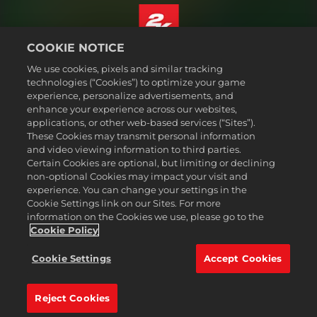
COOKIE NOTICE
ไทย
We use cookies, pixels and similar tracking
กฎหมาย
technologies (“Cookies”) to optimize your game
experience, personalize advertisements, and
นโยบายความเป็นส่วนตัว
enhance your experience across our websites,
นโยบายคุกกี้
applications, or other web-based services (“Sites”).
These Cookies may transmit personal information
ส่วนช่วยเหลือ
and video viewing information to third parties.
ห้ามขายหรือแบ่งปันข้อมูลส่วนบุคคลของฉัน
Certain Cookies are optional, but limiting or declining
Order Lookup & Refunds
non-optional Cookies may impact your visit and
experience. You can change your settings in the
2K Ad Partners
Cookie Settings link on our Sites. For more
information on the Cookies we use, please go to the
©2016-2026 Take-Two Interactive Software Inc. 2K, Firaxis Games,
Civilization, and their respective logos are trademarks of Take-Two
Cookie Policy
Interactive Software, Inc. All rights reserved.
เครื่องหมายการค้าทั้งหมดที่ปรากฏในที่นี้เป็นสินทรัพย์ของเจ้าของ
Cookie Settings
Accept Cookies
เครื่องหมายการค้านั้น ๆ
Reject Cookies