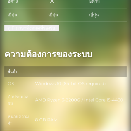
อิตาลี
อิตาลี
อิตาลี
ญี่ปุ่น
ญี่ปุ่น
ญี่ปุ่น
ดู 11 ภาษาทั้งหมดที่รองรับ
ความต้องการของระบบ
ขั้นต่ำ
OS
Windows 10 (64-bit OS required)
OS
ตัวประมวล
AMD Ryzen 3-2200G / Intel Core i5-4430
ตัวประมวลผล
ผล
หน่วยความ
8 GB RAM
หน่วยความจำ
จำ