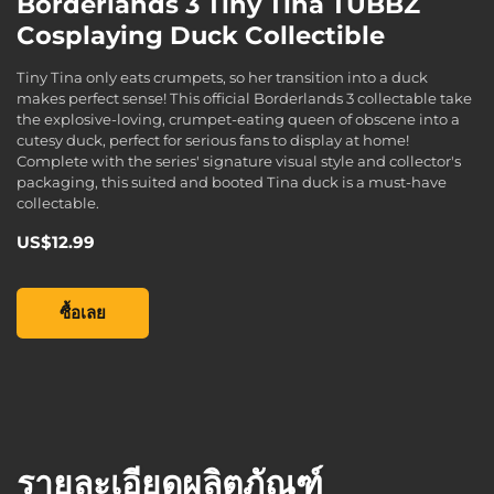
Borderlands 3 Tiny Tina TUBBZ
Cosplaying Duck Collectible
Tiny Tina only eats crumpets, so her transition into a duck
makes perfect sense! This official Borderlands 3 collectable take
the explosive-loving, crumpet-eating queen of obscene into a
cutesy duck, perfect for serious fans to display at home!
Complete with the series' signature visual style and collector's
packaging, this suited and booted Tina duck is a must-have
collectable.
US$12.99
Borderlands 3 Tiny Tina TUBBZ Cosplaying Duck Collectible
ซื้อเลย
รายละเอียดผลิตภัณฑ์