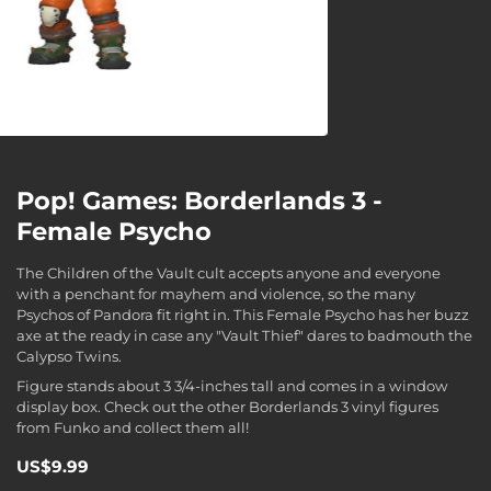
Pop! Games: Borderlands 3 -
Female Psycho
The Children of the Vault cult accepts anyone and everyone
with a penchant for mayhem and violence, so the many
Psychos of Pandora fit right in. This Female Psycho has her buzz
axe at the ready in case any "Vault Thief" dares to badmouth the
Calypso Twins.
Figure stands about 3 3/4-inches tall and comes in a window
display box. Check out the other Borderlands 3 vinyl figures
from Funko and collect them all!
US$9.99