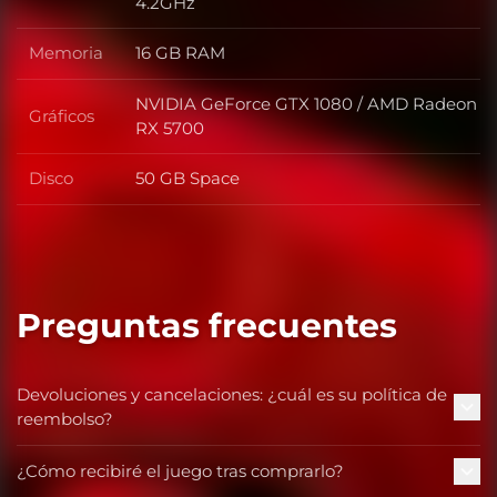
Procesador
4.2GHz
Memoria
16 GB RAM
Memoria
NVIDIA GeForce GTX 1080 / AMD Radeon
Gráficos
Gráficos
RX 5700
Disco
50 GB Space
Disco
Preguntas frecuentes
Devoluciones y cancelaciones: ¿cuál es su política de
reembolso?
¿Cómo recibiré el juego tras comprarlo?