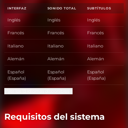
INTERFAZ
SONIDO TOTAL
SUBTÍTULOS
Inglés
Inglés
Inglés
Francés
Francés
Francés
Italiano
Italiano
Italiano
Alemán
Alemán
Alemán
Español
Español
Español
(España)
(España)
(España)
Ver los 13 idiomas disponibles
Requisitos del sistema