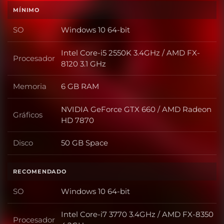
MÍNIMO
SO
Windows 10 64-bit
SO
Intel Core-i5 2550K 3.4GHz / AMD FX-
Procesador
Procesador
8120 3.1 GHz
Memoria
6 GB RAM
Memoria
NVIDIA GeForce GTX 660 / AMD Radeon
Gráficos
Gráficos
HD 7870
Disco
50 GB Space
Disco
RECOMENDADO
SO
Windows 10 64-bit
SO
Intel Core-i7 3770 3.4GHz / AMD FX-8350
Procesador