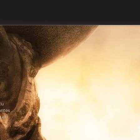
tu
antes
 el