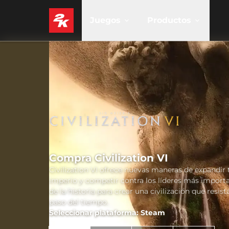
Juegos
Productos
Compra Civilization VI
Civilization VI ofrece nuevas maneras de expandir 
imperio y competir contra los líderes más import
de la historia para crear una civilización que resista
paso del tiempo.
Seleccionar plataforma: Steam