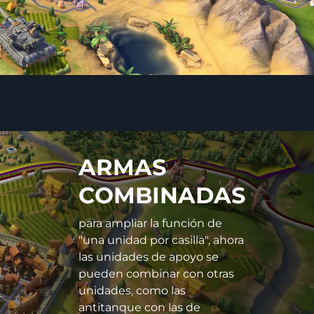
ARMAS
COMBINADAS
para ampliar la función de
"una unidad por casilla", ahora
las unidades de apoyo se
pueden combinar con otras
unidades, como las
antitanque con las de