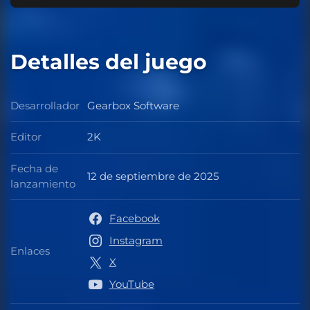
Detalles del juego
Desarrollador
Gearbox Software
Desarrollador
Editor
2K
Editor
Fecha de
12 de septiembre de 2025
Fecha de lanzamiento
lanzamiento
Facebook
Instagram
Enlaces
Enlaces
X
YouTube