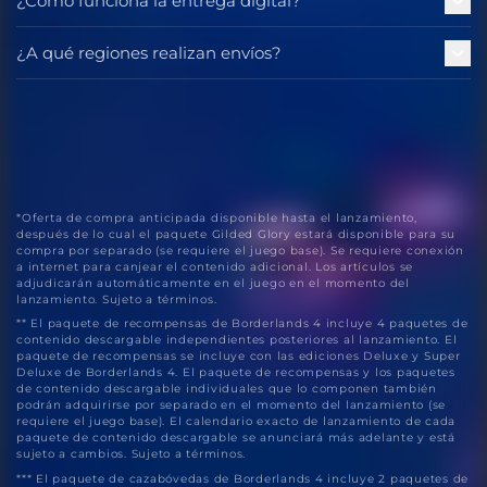
¿Cómo funciona la entrega digital?
¿A qué regiones realizan envíos?
*Oferta de compra anticipada disponible hasta el lanzamiento,
después de lo cual el paquete Gilded Glory estará disponible para su
compra por separado (se requiere el juego base). Se requiere conexión
a internet para canjear el contenido adicional. Los artículos se
adjudicarán automáticamente en el juego en el momento del
lanzamiento. Sujeto a términos.
** El paquete de recompensas de Borderlands 4 incluye 4 paquetes de
contenido descargable independientes posteriores al lanzamiento. El
paquete de recompensas se incluye con las ediciones Deluxe y Super
Deluxe de Borderlands 4. El paquete de recompensas y los paquetes
de contenido descargable individuales que lo componen también
podrán adquirirse por separado en el momento del lanzamiento (se
requiere el juego base). El calendario exacto de lanzamiento de cada
paquete de contenido descargable se anunciará más adelante y está
sujeto a cambios. Sujeto a términos.
*** El paquete de cazabóvedas de Borderlands 4 incluye 2 paquetes de